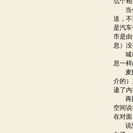
么个相
当公
送，不
是汽车
市是由
息）没
城市
息一样
麦氏的
介的）
递了内
再比
空间说
在对面
说到这