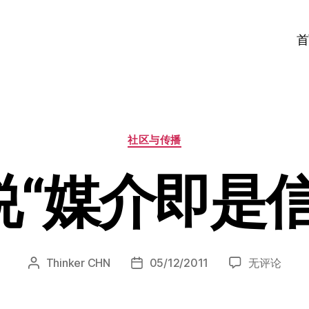
首
分
社区与传播
类
说“媒介即是信
再
Thinker CHN
05/12/2011
无评论
文
发
说
章
布
“媒
作
日