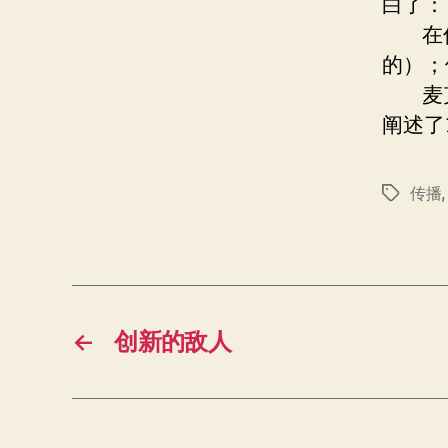
白了：
在传
的）；
麦克
阐述了
传播
标
签
←
创新的敌人