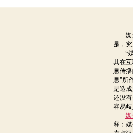
媒介
是，究
“媒介
其在互
息传播
息”所
是造成
还没有
容易歧
媒
释：媒