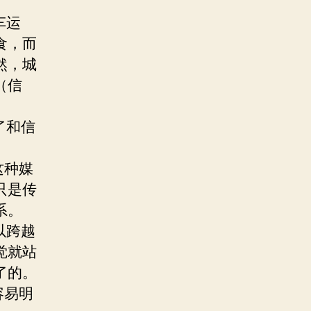
车运
食，而
然，城
（信
了和信
这种媒
只是传
系。
以跨越
觉就站
了的。
容易明