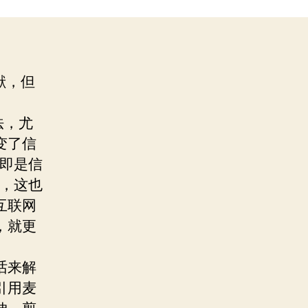
献，但
法，尤
变了信
介即是信
性，这也
互联网
，就更
话来解
引用麦