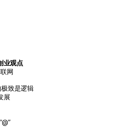
创业观点
互联网
的极致是逻辑
发展
“@”