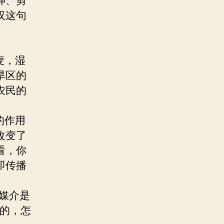
伸、剪
汉这句
麦，湿
旱区的
农民的
的作用
改变了
看，你
即传播
媒介是
关的，怎