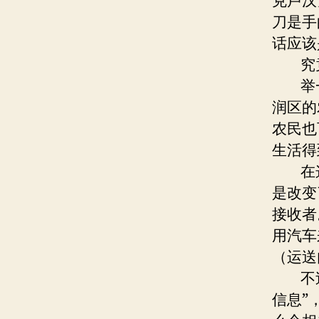
克卢汉
刀是手
话应该
究竟
举一
润区的
农民也
生活得
在这
是改变
接收者
用汽车
（运送
不过
信息”