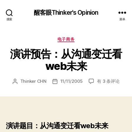
醒客眼Thinker's Opinion
搜索
菜单
分
电子商务
类
演讲预告：从沟通变迁看
web未来
演
Thinker CHN
11/11/2005
有 3 条评论
文
发
讲
章
布
预
作
日
告：
者
期
从
沟
通
演讲题目：从沟通变迁看web未来
变