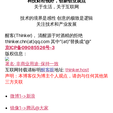
科技财经视野，创新创业观点
关于生活，关于互联网
技术的境界是感性 创意的极致是逻辑
关注技术和产业发展
醒客(Thinker)， 清醒源于对酒精的拒绝
thinker.chn(at)qq.com 其中“(at)”替换成“@”
京ICP备09085526号-3
版权信息：
署名· 非商业用途· 保持一致
互联网转载请标明
醒客眼
地址:
thinker.host
声明：本博客仅为博主个人观点，请勿与任何其他第
三方关联
微博1->新浪
镜像1->腾讯@大家