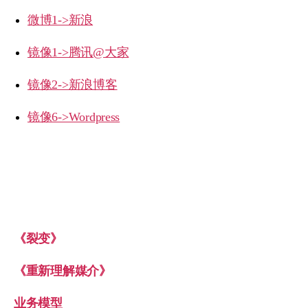
微博1->新浪
镜像1->腾讯@大家
镜像2->新浪博客
镜像6->Wordpress
《裂变》
《重新理解媒介》
业务模型