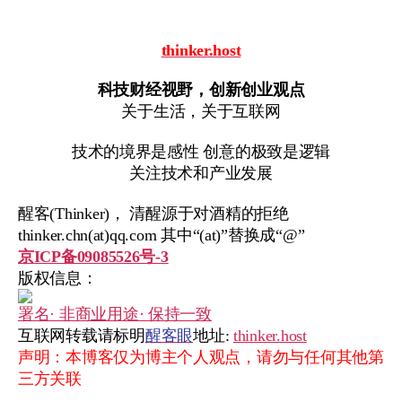
thinker.host
科技财经视野，创新创业观点
关于生活，关于互联网
技术的境界是感性 创意的极致是逻辑
关注技术和产业发展
醒客(Thinker)， 清醒源于对酒精的拒绝
thinker.chn(at)qq.com 其中“(at)”替换成“@”
京ICP备09085526号-3
版权信息：
署名· 非商业用途· 保持一致
互联网转载请标明
醒客眼
地址:
thinker.host
声明：本博客仅为博主个人观点，请勿与任何其他第
三方关联