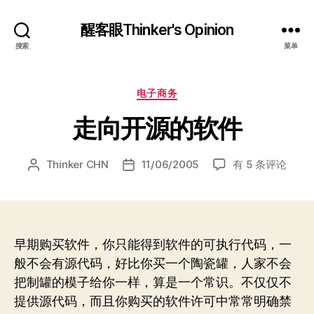
醒客眼Thinker's Opinion
搜索
菜单
分
电子商务
类
走向开源的软件
走
Thinker CHN
11/06/2005
有 5 条评论
文
发
向
章
布
开
作
日
源
者
期
的
软
早期购买软件，你只能得到软件的可执行代码，一
件
般不会有源代码，好比你买一个陶瓷罐，人家不会
把制罐的模子给你一样，算是一个常识。不仅仅不
提供源代码，而且你购买的软件许可中常常明确禁