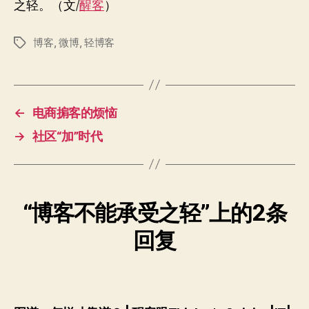
之轻。（文/
醒客
）
博客
,
微博
,
轻博客
标
签
←
电商掮客的烦恼
→
社区“加”时代
“博客不能承受之轻”上的2条
回复