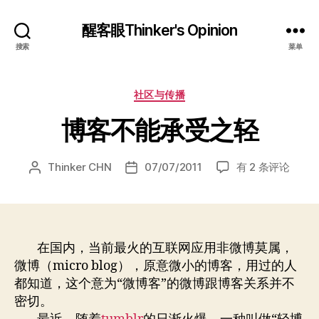
醒客眼Thinker's Opinion
搜索
菜单
分
社区与传播
类
博客不能承受之轻
博
Thinker CHN
07/07/2011
有 2 条评论
文
发
客
章
布
不
作
日
能
者
期
承
受
在国内，当前最火的互联网应用非微博莫属，
之
微博（micro blog），原意微小的博客，用过的人
轻
都知道，这个意为“微博客”的微博跟博客关系并不
密切。