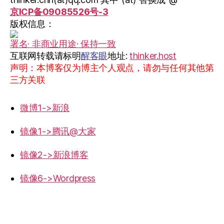
京ICP备09085526号-3
版权信息：
署名· 非商业用途· 保持一致
互联网转载请标明
醒客眼
地址:
thinker.host
声明：本博客仅为博主个人观点，请勿与任何其他第
三方关联
微博1->新浪
镜像1->腾讯@大家
镜像2->新浪博客
镜像6->Wordpress