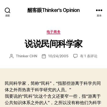
醒客眼Thinker's Opinion
搜索
菜单
分
电子商务
类
说说民间科学家
说
Thinker CHN
10/24/2005
有 1 条评论
文
发
说
章
布
民
作
日
间
者
期
科
学
民间科学家，简称“民科”，“指那些游离于科学共同
家
体之外而热衷于科学研究的人员。”
我要说的“民科”比这个含义还要窄一些，指“游离于
公共知识体系之外的人”，之所以没有称他们为科学