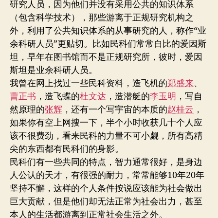
研究人员，因为他们并没有采用公共的知识体系
（包含科学技术），那些游离于正规研究机构之
外，利用了公共知识体系的从事研究的人，称作“业
余科研人员”更贴切。比如民科们常常自比的爱因斯
坦，早年在图书馆而不是正规研究所，彼时，爱因
斯坦是业余科研人员。
我曾在网上找过一些民科资料，造飞机的
郑盛来
、
曹正书
，造飞蝶的
杜文达
，造潜艇的
李玉明
，写自
然原理的
张辉
，还有一个写宇宙的本质的
赵桂云
，
如果你有空上网搜一下，半个小时收获几十个人应
该不很费劲，看来民科的力量不可小觑，所有高精
尖的东西都有民科们的身影。
民科们有一些共同的特点，智力通常很好，是身边
人公认的天才，有很强的耐力，常常能够10年20年
坚持不懈，这样的个人条件按说应该能为社会做出
巨大贡献，但是他们却无法正常为社会出力，甚至
本人的生活都游离到正常社会生活之外。