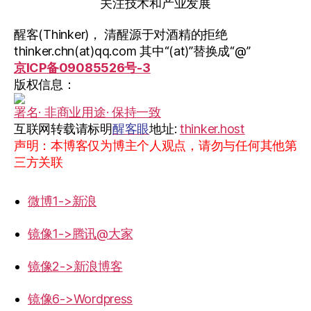
关注技术和产业发展
醒客(Thinker)， 清醒源于对酒精的拒绝
thinker.chn(at)qq.com 其中“(at)”替换成“@”
京ICP备09085526号-3
版权信息：
署名· 非商业用途· 保持一致
互联网转载请标明
醒客眼
地址:
thinker.host
声明：本博客仅为博主个人观点，请勿与任何其他第
三方关联
微博1->新浪
镜像1->腾讯@大家
镜像2->新浪博客
镜像6->Wordpress