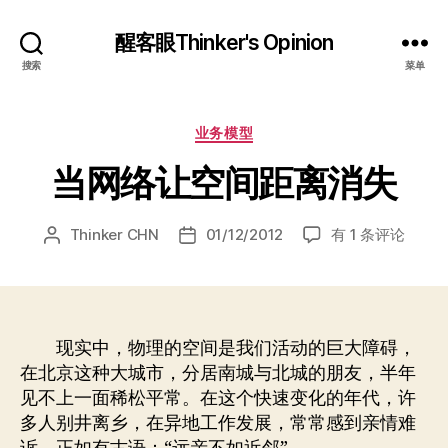
醒客眼Thinker's Opinion
搜索
菜单
分
业务模型
类
当网络让空间距离消失
当
Thinker CHN
01/12/2012
有 1 条评论
文
发
网
章
布
络
作
日
让
者
期
空
间
现实中，物理的空间是我们活动的巨大障碍，
距
在北京这种大城市，分居南城与北城的朋友，半年
离
见不上一面稀松平常。在这个快速变化的年代，许
消
多人别井离乡，在异地工作发展，常常感到亲情难
失