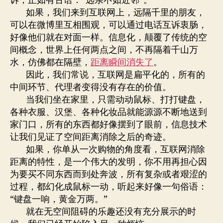
诉，正如有古语：“远亲不如近邻”。
如果，我们来到互联网上，远隔千里的朋友，
可以在微博里互相围观，可以通过电话互诉衷肠，
好像他们就在对面一样。信息化，颠覆了传统的空
间概念，世界上任何两点之间，不再隔着千山万
水，仿佛都在隔壁，
距离瞬间消失了
。
因此，我们常说，互联网是扁平化的，所有的
中间环节、代理者变得没有存在的价值。
当我们坐在家里，只需动动鼠标、打打键盘，
各种衣服、汉堡、各种化妆品就能源源不断地送到
家门口，所有的东西都好像摆到了眼前，信息技术
让我们见证了空间距离消除之后的奇迹。
如果，你单从一次购物的角度看，互联网消除
距离的特性，是一个伟大的发明，你不用再担心因
为要买不同东西而到处奔波，所有复杂或者艰涩的
过程，都幻化成鼠标一动，听起来好像一句俗语：
“键盘一响，黄金万两。”
就在无空间阻碍的乐趣还没有充分展示的时