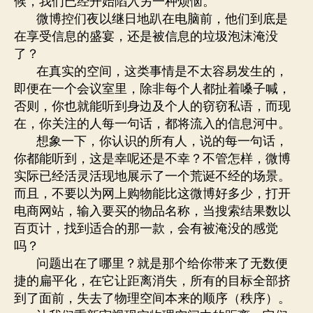
候，我们已经开始陷入另一种烦恼。
微博控们夜以继日地趴在电脑前，他们到底是
在享受信息的盛宴，还是被信息的垃圾泡沫淹没
了？
在真实的空间，这类事情是不太容易发生的，
即便在一个会议室里，除非每个人都扯着嗓子喊，
否则，你也就能听到身边及个人的窃窃私语，而现
在，你关注的人每一句话，都将流入的信息河中。
想象一下，你认识的所有人，说的每一句话，
你都能听到，这是幸呢还是不幸？不管怎样，微博
实际已经活灵活现地展示了一个荒诞不经的场景。
而且，不要以为网上购物能比这微博好多少，打开
电商网站，输入要买的物品名称，当搜索结果数以
百页计，找到适合的那一款，会有被淹没的感觉
吗？
问题出在了哪里？就是那个给你带来了无数便
捷的扁平化，在它让距离消失，所有的目标全部挤
到了面前，失去了物理空间本来的顺序（秩序）。