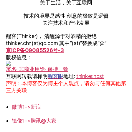
关于生活，关于互联网
技术的境界是感性 创意的极致是逻辑
关注技术和产业发展
醒客(Thinker)， 清醒源于对酒精的拒绝
thinker.chn(at)qq.com 其中“(at)”替换成“@”
京ICP备09085526号-3
版权信息：
署名· 非商业用途· 保持一致
互联网转载请标明
醒客眼
地址:
thinker.host
声明：本博客仅为博主个人观点，请勿与任何其他第
三方关联
微博1->新浪
镜像1->腾讯@大家