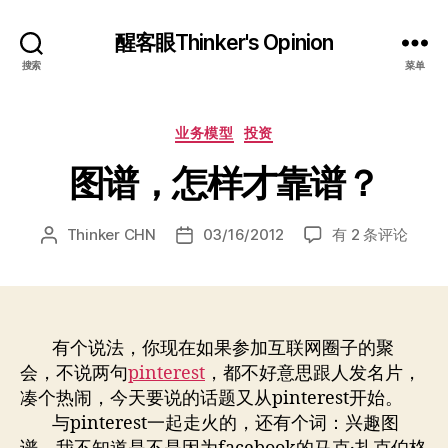
醒客眼Thinker's Opinion
搜索
菜单
分
业务模型
投资
类
图谱，怎样才靠谱？
图
Thinker CHN
03/16/2012
有 2 条评论
文
发
谱，
章
布
怎
作
日
样
者
期
才
靠
有个说法，你现在如果参加互联网圈子的聚
谱？
会，不说两句
pinterest
，都不好意思跟人发名片，
凑个热闹，今天要说的话题又从pinterest开始。
与pinterest一起走火的，还有个词：兴趣图