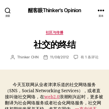
醒客眼Thinker's Opinion
搜索
菜单
分
社区与传播
类
社交的终结
社
Thinker CHN
11/08/2012
有 1 条评论
文
发
交
章
布
的
作
日
终
者
期
结
今天互联网从业者津津乐道的社交网络服务
（SNS，Social Networking Services），或者直
接叫做社交网络，在
web2.0
浪潮刚兴起时，更多被
翻译为社会网络服务或者社会化网络服务，社交网