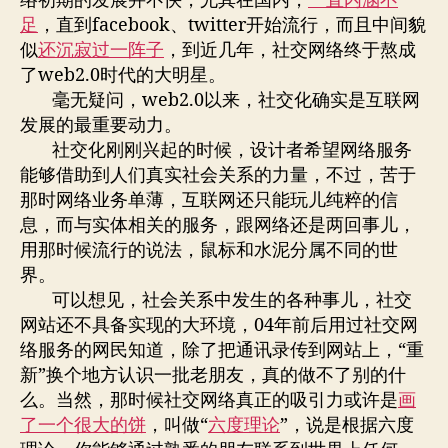
络初期的发展并不快，尤其在国内，
一直内涵不
足
，直到facebook、twitter开始流行，而且中间貌
似
还沉寂过一阵子
，到近几年，社交网络终于熬成
了web2.0时代的大明星。
毫无疑问，web2.0以来，社交化确实是互联网
发展的最重要动力。
社交化刚刚兴起的时候，设计者希望网络服务
能够借助到人们真实社会关系的力量，不过，苦于
那时网络业务单薄，互联网还只能玩儿纯粹的信
息，而与实体相关的服务，跟网络还是两回事儿，
用那时候流行的说法，鼠标和水泥分属不同的世
界。
可以想见，社会关系中发生的各种事儿，社交
网站还不具备实现的大环境，04年前后用过社交网
络服务的网民知道，除了把通讯录传到网站上，“重
新”换个地方认识一批老朋友，真的做不了别的什
么。当然，那时候社交网络真正的吸引力或许是
画
了一个很大的饼
，叫做“
六度理论
”，说是根据六度