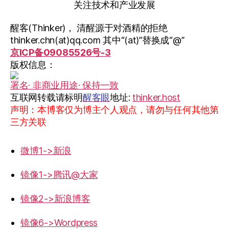
关注技术和产业发展
醒客(Thinker)， 清醒源于对酒精的拒绝
thinker.chn(at)qq.com 其中“(at)”替换成“@”
京ICP备09085526号-3
版权信息：
署名· 非商业用途· 保持一致
互联网转载请标明
醒客眼
地址:
thinker.host
声明：本博客仅为博主个人观点，请勿与任何其他第
三方关联
微博1->新浪
镜像1->腾讯@大家
镜像2->新浪博客
镜像6->Wordpress