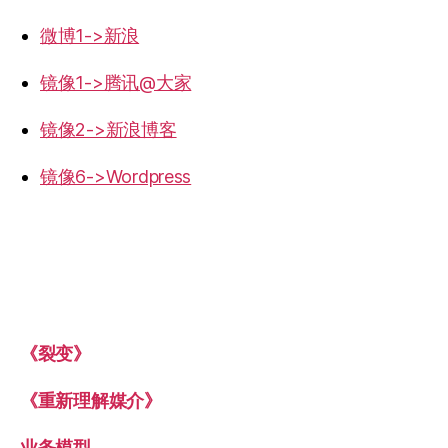
微博1->新浪
镜像1->腾讯@大家
镜像2->新浪博客
镜像6->Wordpress
《裂变》
《重新理解媒介》
业务模型