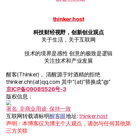
thinker.host
科技财经视野，创新创业观点
关于生活，关于互联网
技术的境界是感性 创意的极致是逻辑
关注技术和产业发展
醒客(Thinker)， 清醒源于对酒精的拒绝
thinker.chn(at)qq.com 其中“(at)”替换成“@”
京ICP备09085526号-3
版权信息：
署名· 非商业用途· 保持一致
互联网转载请标明
醒客眼
地址:
thinker.host
声明：本博客仅为博主个人观点，请勿与任何其他第
三方关联