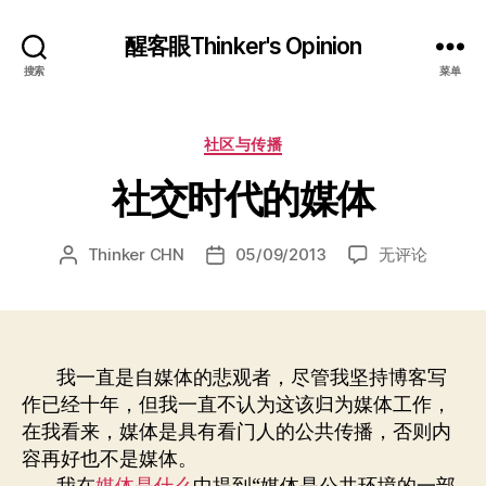
醒客眼Thinker's Opinion
搜索
菜单
分
社区与传播
类
社交时代的媒体
社
Thinker CHN
05/09/2013
无评论
文
发
交
章
布
时
作
日
代
者
期
的
媒
我一直是自媒体的悲观者，尽管我坚持博客写
体
作已经十年，但我一直不认为这该归为媒体工作，
在我看来，媒体是具有看门人的公共传播，否则内
容再好也不是媒体。