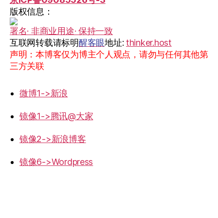
版权信息：
署名· 非商业用途· 保持一致
互联网转载请标明
醒客眼
地址:
thinker.host
声明：本博客仅为博主个人观点，请勿与任何其他第
三方关联
微博1->新浪
镜像1->腾讯@大家
镜像2->新浪博客
镜像6->Wordpress