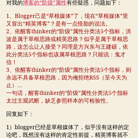
类
对我的
博客的“阶级”属性
有些疑惑，问题如下：
错
误
1、Blogger己是“草根媒体”了，现在“草根媒体”里
吗
又冒出“精英博客”？是有一点怪胎的说法。
2、依醒客thinker的“阶级”属性分类法5个指标，洪
波是属于草根思路或精英思路？似乎是属于草根思
路，这怎么让人接受？同理是方兴东与王建硕，依
此分类法5个指标也该属草根思路？只能说：鬼才
信！
3、依醒客thinker的“阶级”属性分类法5个指标，则
永远不具备草根思路，因为俺拒绝RSS（至今天为
止）…
一句话，醒客thinker的“阶级”属性分类法5个指标
太过主观武断，缺乏参照样本的可检验性。
回复如下：
1）blogger已经是草根媒体了，似乎没有这样的定
论吧，既然没有这样的肯定性前提，精英博客就不