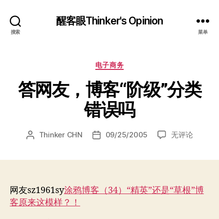
醒客眼Thinker's Opinion
搜索
菜单
分
电子商务
类
答网友，博客“阶级”分类
错误吗
答
Thinker CHN
09/25/2005
无评论
文
发
网
章
布
友，
作
日
博
者
期
客
“阶
网友sz1961sy
涂鸦博客（34）“精英”还是“草根”博
级”
客原来这模样？！
分