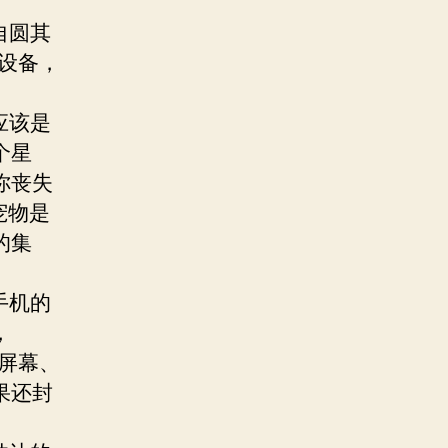
自圆其
款设备，
应该是
个星
你丧失
宠物是
的集
手机的
，
的屏幕、
果还封