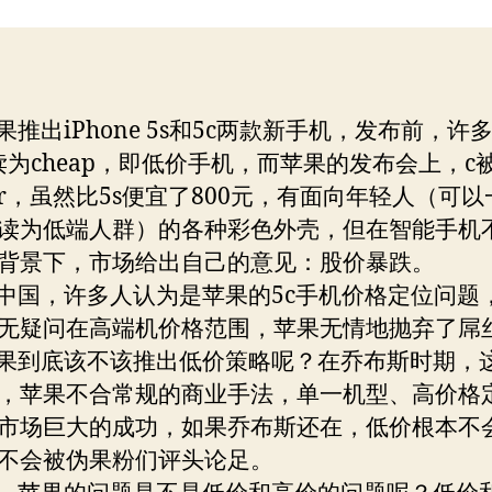
苹
者
期
果
的
玩
具
出iPhone 5s和5c两款新手机，发布前，许多
时
读为cheap，即低价手机，而苹果的发布会上，c
代？
lor，虽然比5s便宜了800元，有面向年轻人（可
读为低端人群）的各种彩色外壳，但在智能手机
背景下，市场给出自己的意见：股价暴跌。
，许多人认为是苹果的5c手机价格定位问题，
无疑问在高端机价格范围，苹果无情地抛弃了屌
到底该不该推出低价策略呢？在乔布斯时期，
，苹果不合常规的商业手法，单一机型、高价格
市场巨大的成功，如果乔布斯还在，低价根本不
不会被伪果粉们评头论足。