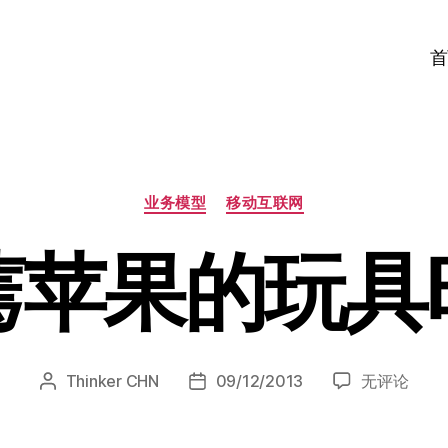
首
分
业务模型
移动互联网
类
蔫苹果的玩具
结
Thinker CHN
09/12/2013
无评论
文
发
束
章
布
蔫
作
日