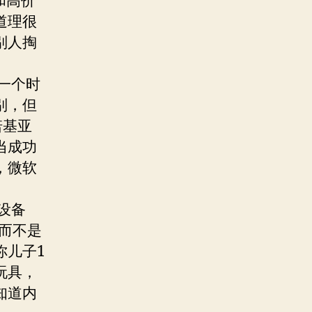
和高价
道理很
别人掏
一个时
别，但
诺基亚
当成功
，微软
设备
具而不是
你儿子1
玩具，
知道内