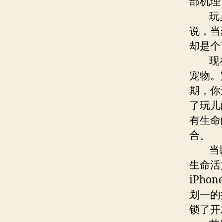
部机理
玩具
说，当
却是个
现在
宠物。
期，你
了玩儿
有生命
合。
当以
生命活
iPh
划一的
锁了开