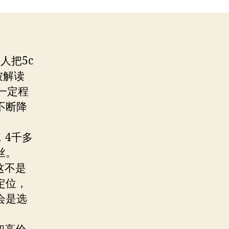
人把5c
被解读
以一定程
不断降
4千多
丝。
这不是
定位，
会是选