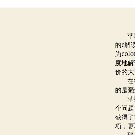
苹果推
的c解
为co
度地解
价的大
在中国
的是毫
苹果
个问题
获得了
项，更