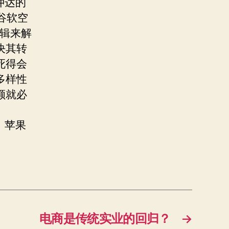
仲达的
谷软空
逻辑来解
决其转
死得会
多样性
额就必
。苹果
电商是传统实业的回归？
→