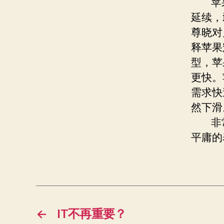
苹果
延续，
尊晓对
释苹果
型，苹
更快。
需求快
然下滑
非常
平庸的
←
IT不再重要？