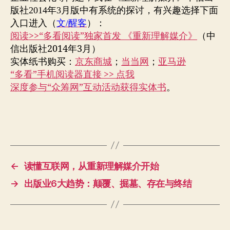
版社
年
月版中有系统的探讨，有兴趣选择下面
2014
3
入口进入
（
）：
文
/
醒客
阅读>>“多看阅读”独家首发 《重新理解媒介》
（中
信出版社2014年3月）
实体纸书购买：
京东商城
；
当当网
；
亚马逊
“多看”手机阅读器直接 >> 点我
深度参与“众筹网”互动活动获得实体书
。
←
读懂互联网，从重新理解媒介开始
→
出版业6大趋势：颠覆、掘墓、存在与终结