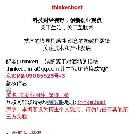
thinker.host
科技财经视野，创新创业观点
关于生活，关于互联网
技术的境界是感性 创意的极致是逻辑
关注技术和产业发展
醒客(Thinker)， 清醒源于对酒精的拒绝
thinker.chn(at)qq.com 其中“(at)”替换成“@”
京ICP备09085526号-3
版权信息：
署名· 非商业用途· 保持一致
互联网转载请标明
醒客眼
地址:
thinker.host
声明：本博客仅为博主个人观点，请勿与任何其他第
三方关联
微博1->新浪