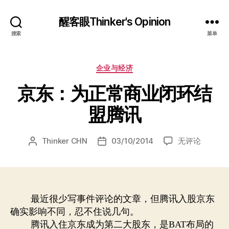
醒客眼Thinker's Opinion
搜索
菜单
分
企业与经济
类
京东：为正常商业闭环结
盟腾讯
京
Thinker CHN
03/10/2014
无评论
文
发
东：
章
布
为
作
日
正
者
期
常
商
最近很少写事件评论的文章，但腾讯入股京东
业
确实影响不同，忍不住说几句。
闭
腾讯入住京东成为第二大股东，是
布局的
BAT