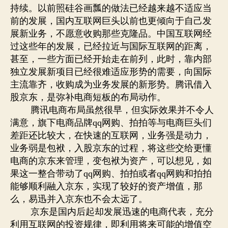
环
持续。以前照硅谷画瓢的做法已经越来越不适应当
结
前的发展，国内互联网巨头以前也更倾向于自己发
盟
展新业务，不愿意收购那些克隆品。中国互联网经
腾
过这些年的发展，已经拉近与国际互联网的距离，
讯
甚至，一些方面已经开始走在前列，此时，靠内部
独立发展新项目已经很难适应形势的需要，向国际
主流靠齐，收购成为业务发展的新形势。腾讯借入
股京东，是弥补电商短板的布局动作。
腾讯电商布局虽然很早，但实际效果并不令人
满意，旗下电商品牌
网购、拍拍等与电商巨头们
qq
差距还比较大，在快速的互联网，业务强是动力，
业务弱是包袱，入股京东的过程，将这些交给更懂
电商的京东来管理，变包袱为资产，可以想见，如
果这一整合带动了
网购、拍拍或者
网购和拍拍
qq
qq
能够顺利融入京东，实现了较好的资产增值，那
么，易迅并入京东也不会太远了。
京东是国内后起却发展迅速的电商代表，充分
利用互联网的投资规律，即利用将来可能的增值空