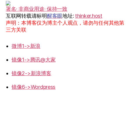
署名· 非商业用途· 保持一致
互联网转载请标明
醒客眼
地址:
thinker.host
声明：本博客仅为博主个人观点，请勿与任何其他第
三方关联
微博1->新浪
镜像1->腾讯@大家
镜像2->新浪博客
镜像6->Wordpress