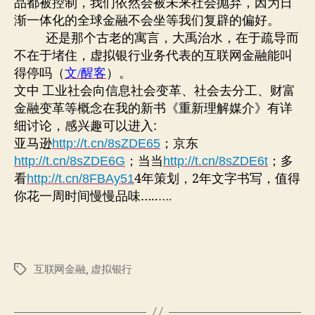
品都被控制，我们依然会被未来社会抛弃，因为日
渐一体化的全球金融不会坐等我们复辟的偏好。
还是那个古老的寓言，大禹治水，在于疏导而
不在于堵住，虚拟银行业务代表的互联网金融能叫
得停吗（
）。
文
/
醒客
文中 工业社会向信息社会变革、社会去分工、财富
金融变革等概念在我的新书《重新理解媒介》有详
细讨论，感兴趣可以进入:
亚马逊
；京东
http://t.cn/8sZDE65
；当当
；多
http://t.cn/8sZDE6G
http://t.cn/8sZDE6t
看
4年策划，2年文字书写，值得
http://t.cn/8FBAy51
你花一周时间慢慢品味…..
….
互联网金融
,
虚拟银行
标
签