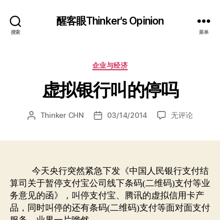
醒客眼Thinker's Opinion
搜索
菜单
分
企业与经济
类
虚拟银行叫的停吗
虚
Thinker CHN
03/14/2014
无评论
文
发
拟
章
布
银
作
日
行
者
期
叫
的
今天央行突然紧急下发《中国人民银行支付结
停
算司关于暂停支付宝公司线下条码
二维码
支付等业
(
)
吗
务意见的函》，叫停支付宝、腾讯的虚拟信用卡产
品，同时叫停的还有条码
二维码
支付等面对面支付
(
)