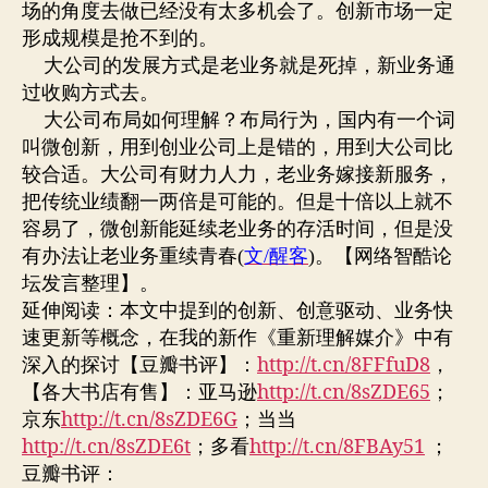
场的角度去做已经没有太多机会了。创新市场一定
形成规模是抢不到的。
大公司的发展方式是老业务就是死掉，新业务通
过收购方式去。
大公司布局如何理解？布局行为，国内有一个词
叫微创新，用到创业公司上是错的，用到大公司比
较合适。大公司有财力人力，老业务嫁接新服务，
把传统业绩翻一两倍是可能的。但是十倍以上就不
容易了，微创新能延续老业务的存活时间，但是没
有办法让老业务重续青春
(
文
/
醒客
)
。
【网络智酷论
坛发言整理】
。
延伸阅读：本文中提到的创新、创意驱动、业务快
速更新等概念，在我的新作《重新理解媒介》中有
深入的探讨【豆瓣书评】：
http://t.cn/8FFfuD8
，
【各大书店有售】：亚马逊
http://t.cn/8sZDE65
；
京东
http://t.cn/8sZDE6G
；当当
http://t.cn/8sZDE6t
；多看
http://t.cn/8FBAy51
；
豆瓣书评：