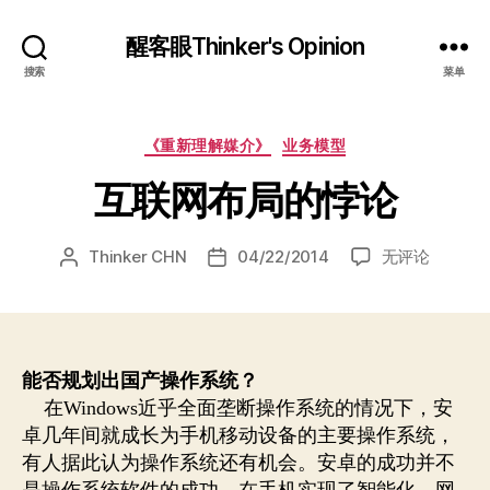
醒客眼Thinker's Opinion
搜索
菜单
分
《重新理解媒介》
业务模型
类
互联网布局的悖论
互
Thinker CHN
04/22/2014
无评论
文
发
联
章
布
网
作
日
布
者
期
局
的
能否规划出国产操作系统？
悖
在
Windows
近乎全面垄断操作系统的情况下，安
论
卓几年间就成长为手机移动设备的主要操作系统，
有人据此认为操作系统还有机会。安卓的成功并不
是操作系统软件的成功，在手机实现了智能化、网