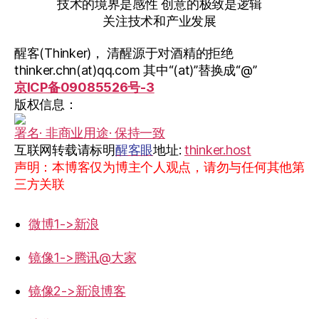
技术的境界是感性 创意的极致是逻辑
关注技术和产业发展
醒客(Thinker)， 清醒源于对酒精的拒绝
thinker.chn(at)qq.com 其中“(at)”替换成“@”
京ICP备09085526号-3
版权信息：
署名· 非商业用途· 保持一致
互联网转载请标明
醒客眼
地址:
thinker.host
声明：本博客仅为博主个人观点，请勿与任何其他第
三方关联
微博1->新浪
镜像1->腾讯@大家
镜像2->新浪博客