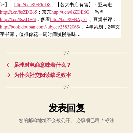
http://t.cn/8FFfuD8
评】：
，【各大书店有售】：亚马逊
http://t.cn/8sZDE65
http://t.cn/8sZDE6G
；京东
；当当
http://t.cn/8sZDE6t
http://t.cn/8FBAy51
；多看
；豆瓣书评：
http://book.douban.com/subject/25832065/
。4年策划，2年文
字书写，值得你花一周时间慢慢品味…
←
足球对电商意味着什么？
→
为什么社交阅读缺乏效率
发表回复
您的邮箱地址不会被公开。
必填项已用
*
标注