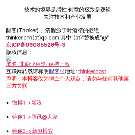
技术的境界是感性 创意的极致是逻辑
关注技术和产业发展
醒客(Thinker)， 清醒源于对酒精的拒绝
thinker.chn(at)qq.com 其中“(at)”替换成“@”
京ICP备09085526号-3
版权信息：
署名· 非商业用途· 保持一致
互联网转载请标明
醒客眼
地址:
thinker.host
声明：本博客仅为博主个人观点，请勿与任何其他第
三方关联
微博1->新浪
镜像1->腾讯@大家
镜像2->新浪博客