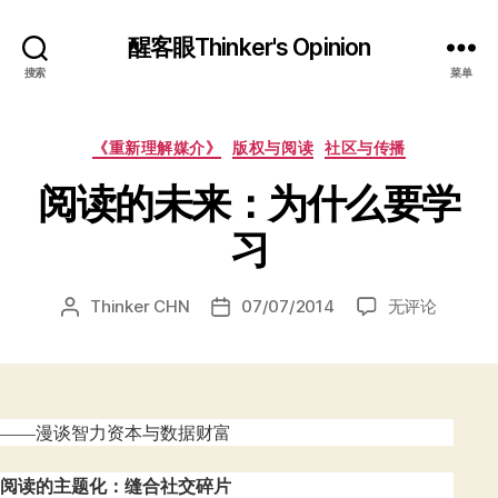
醒客眼Thinker's Opinion
搜索
菜单
分
《重新理解媒介》
版权与阅读
社区与传播
类
阅读的未来：为什么要学
习
阅
Thinker CHN
07/07/2014
无评论
文
发
读
章
布
的
作
日
未
者
期
来：
为
——漫谈智力资本与数据财富
什
么
阅读的主题化：缝合社交碎片