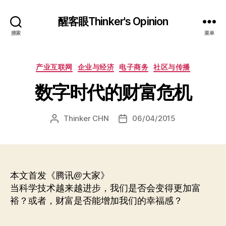
醒客眼Thinker's Opinion
搜索
菜单
分
产业互联网
企业与经济
电子商务
社区与传播
类
数字时代的财富危机
Thinker CHN
06/04/2015
文
发
章
布
作
日
者
期
本文首发《腾讯@大家》
当科学技术越来越进步，我们是否会变得更加富
裕？或者，财富是否能增加我们的幸福感？