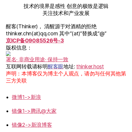
技术的境界是感性 创意的极致是逻辑
关注技术和产业发展
醒客(Thinker)， 清醒源于对酒精的拒绝
thinker.chn(at)qq.com 其中“(at)”替换成“@”
京ICP备09085526号-3
版权信息：
署名· 非商业用途· 保持一致
互联网转载请标明
醒客眼
地址:
thinker.host
声明：本博客仅为博主个人观点，请勿与任何其他第
三方关联
微博1->新浪
镜像1->腾讯@大家
镜像2->新浪博客