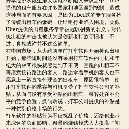
分享经济从诞生那天起就不断陷入争议之中，Uber
提供的租车服务在许多国家和地区遭到抵制，造成
这种局面的首要原因，是因为Uber式的专车服务抢
了传统出租车的饭碗，让出租行业陷入困境。类似
Uber提供的出租服务常常被冠以创新的名义，对传
统出租的冲击也被认为是创新者打败守旧者，不
过，真相或许并不这么简单。
在中国市场，从大约两年前打车软件开始补贴出租
开始，那些短时间还没有采用打车软件的司机和年
纪大的乘客很快就感觉到了不便，空跑的出租车不
再愿意接待路边的客人，路边拿着手机的客人也不
愿意上一辆直接付现金的出租车，原因很简单，使
用打车软件的乘客与司机享受了打车软件公司的补
贴，从而与没有享受补贴的出租车、乘客处在不公
平的竞争位置，换句话说，打车公司提供的补贴是
一种扰乱价格市场的行为。
打车软件的补贴行为不仅扰乱了价格，还给创业带
来深远的负面影响，粗暴的烧钱模式大大提高了初