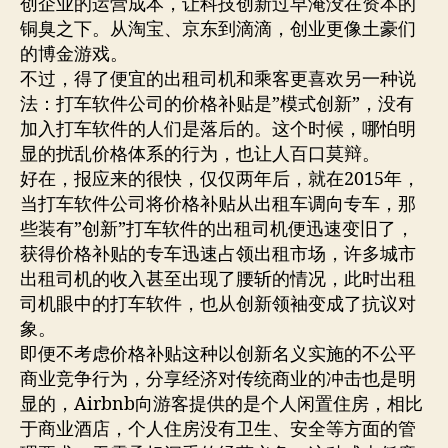
创企业的运营成本，让科技创新过早淹没在资本的
铜臭之下。从淘宝、京东到滴滴，创业更像土豪们
的博金游戏。
不过，得了便宜的出租司机和乘客更喜欢另一种说
法：打车软件公司的价格补贴是”模式创新”，没有
加入打车软件的人们是落后的。这个时候，哪怕明
显的扰乱价格体系的行为，也让人百口莫辩。
好在，报应来的很快，仅仅两年后，就在2015年，
当打车软件公司将价格补贴从出租车调向专车，那
些装有”创新”打车软件的出租司机便迅速变旧了，
获得价格补贴的专车迅速占领出租市场，许多城市
出租司机的收入甚至出现了腰斩的情况，此时出租
司机眼中的打车软件，也从创新领袖变成了抗议对
象。
即便不考虑价格补贴这种以创新名义实施的不公平
商业竞争行为，分享经济对传统商业的冲击也是明
显的，Airbnb向游客提供的是个人闲置住房，相比
于商业酒店，个人住房没有卫生、安全等方面的管