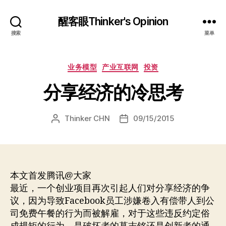
醒客眼Thinker's Opinion
搜索
菜单
分
业务模型
产业互联网
投资
类
分享经济的冷思考
Thinker CHN
09/15/2015
文
发
章
布
作
日
者
期
本文首发腾讯@大家
最近，一个创业项目再次引起人们对分享经济的争
议，因为导致Facebook员工涉嫌卷入有偿带人到公
司免费午餐的行为而被解雇，对于这些违反约定俗