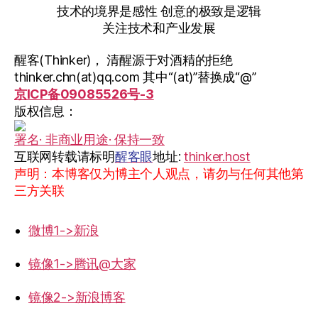
技术的境界是感性 创意的极致是逻辑
关注技术和产业发展
醒客(Thinker)， 清醒源于对酒精的拒绝
thinker.chn(at)qq.com 其中“(at)”替换成“@”
京ICP备09085526号-3
版权信息：
署名· 非商业用途· 保持一致
互联网转载请标明
醒客眼
地址:
thinker.host
声明：本博客仅为博主个人观点，请勿与任何其他第
三方关联
微博1->新浪
镜像1->腾讯@大家
镜像2->新浪博客