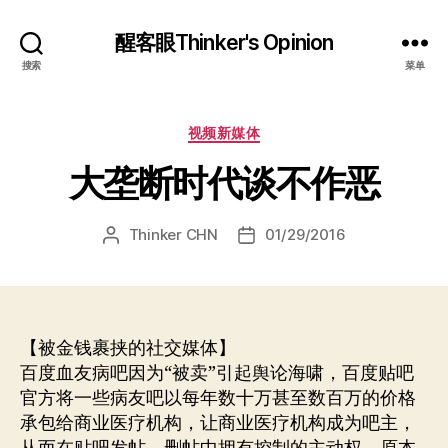
醒客眼Thinker's Opinion
搜索
菜单
分
视频新媒体
类
大垄断时代谈不作恶
Thinker CHN
01/29/2016
文
发
章
布
作
日
者
期
【被金钱裹挟的社交媒体】
百度血友病吧因为“被卖”引起舆论海啸，百度贴吧
官方将一些病友吧以每年数十万甚至数百万的价格
承包给商业医疗机构，让商业医疗机构成为吧主，