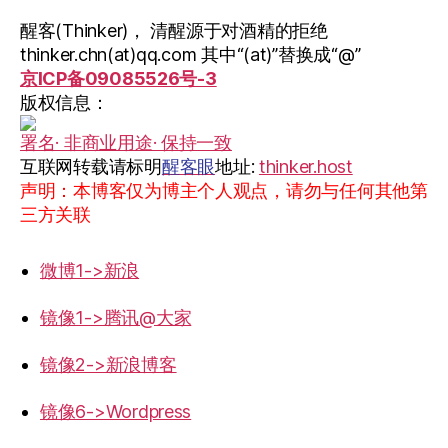
醒客(Thinker)， 清醒源于对酒精的拒绝
thinker.chn(at)qq.com 其中“(at)”替换成“@”
京ICP备09085526号-3
版权信息：
署名· 非商业用途· 保持一致
互联网转载请标明
醒客眼
地址:
thinker.host
声明：本博客仅为博主个人观点，请勿与任何其他第
三方关联
微博1->新浪
镜像1->腾讯@大家
镜像2->新浪博客
镜像6->Wordpress