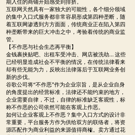
期入住的商铺开始感受到排挤。
互联网天然具有一家独大的可能性，各个细分领域
的集中入口式服务都非常容易形成第四种垄断，随
着互联网渗透到方方面面，传统商业正在陷入第四
种垄断带来的巨大冲击之中，考验着传统的商业监
管。
【不作恶与社会生态再平衡】
金钱裹挟贴吧、出租车受冲击、网店被洗劫… 这些
已经明显造成社会不平衡的情况，在传统法律看来
却有些无能为力，反映出法律落后于互联网业务创
新的步伐。
谷歌公司将“不作恶”作为企业宗旨，是从企业自身
的角度提出的经营标准，法律还不能约束的地方，
企业需要自律，不过，自律的标准缺乏客观性，标
称不作恶的公司依然可能在客观上作恶。
如何让企业客观上不作恶？集中入口方式的设计非
常重要，平台服务方作为供给双方的联络者，将资
源匹配作为商业利益的来源值得商榷。卖方通过花