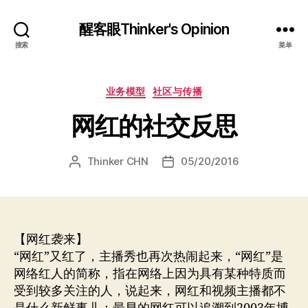
醒客眼Thinker's Opinion
搜索
菜单
分
业务模型
社区与传播
类
网红的社交反思
Thinker CHN
05/20/2016
文
发
章
布
作
日
者
期
【网红袭来】
“网红”又红了，主播秀也再次热闹起来，“网红”是
网络红人的简称，指在网络上因为具有某种特质而
受到较多关注的人，说起来，网红和视频主播都不