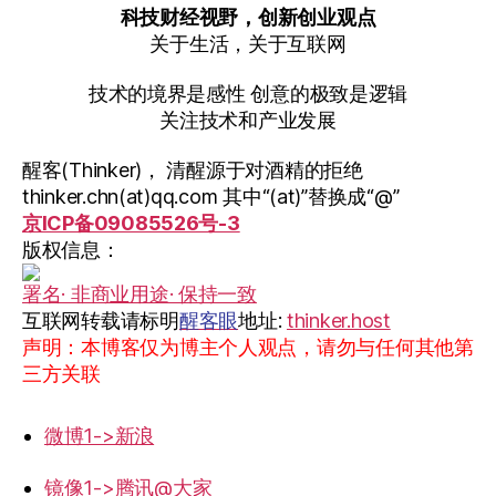
科技财经视野，创新创业观点
关于生活，关于互联网
技术的境界是感性 创意的极致是逻辑
关注技术和产业发展
醒客(Thinker)， 清醒源于对酒精的拒绝
thinker.chn(at)qq.com 其中“(at)”替换成“@”
京ICP备09085526号-3
版权信息：
署名· 非商业用途· 保持一致
互联网转载请标明
醒客眼
地址:
thinker.host
声明：本博客仅为博主个人观点，请勿与任何其他第
三方关联
微博1->新浪
镜像1->腾讯@大家