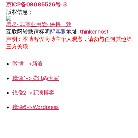
京ICP备09085526号-3
版权信息：
署名· 非商业用途· 保持一致
互联网转载请标明
醒客眼
地址:
thinker.host
声明：本博客仅为博主个人观点，请勿与任何其他第
三方关联
微博1->新浪
镜像1->腾讯@大家
镜像2->新浪博客
镜像6->Wordpress