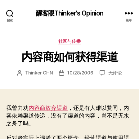
醒客眼Thinker's Opinion
搜索
菜单
分
社区与传播
类
内容商如何获得渠道
内
Thinker CHN
10/28/2006
无评论
文
发
容
章
布
商
作
日
如
者
期
何
获
我曾力劝
内容商放弃渠道
，还是有人难以赞同，内
得
容依赖渠道传递，没有了渠道的内容，岂不是无水
渠
之舟了吗。
道
反对者实际上混淆了两个概念，经营渠道与使用渠