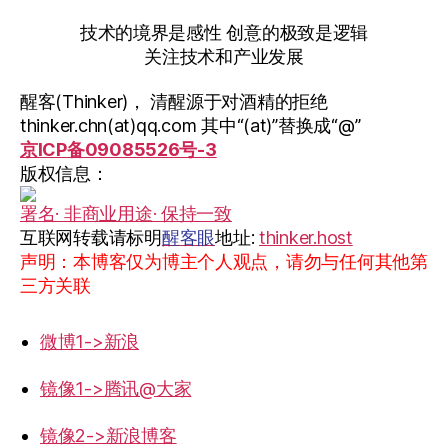
技术的境界是感性 创意的极致是逻辑
关注技术和产业发展
醒客(Thinker)， 清醒源于对酒精的拒绝
thinker.chn(at)qq.com 其中“(at)”替换成“@”
京ICP备09085526号-3
版权信息：
署名· 非商业用途· 保持一致
互联网转载请标明
醒客眼
地址:
thinker.host
声明：本博客仅为博主个人观点，请勿与任何其他第
三方关联
微博1->新浪
镜像1->腾讯@大家
镜像2->新浪博客