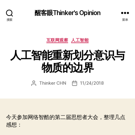
醒客眼Thinker's Opinion
搜索
菜单
分
互联网观察
人工智能
类
人工智能重新划分意识与
物质的边界
Thinker CHN
11/24/2018
文
发
章
布
作
日
者
期
今天参加网络智酷的第二届思想者大会，整理几点
感想：