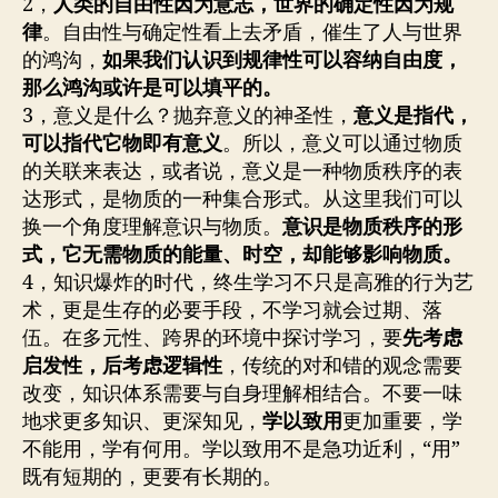
2，
人类的自由性因为意志，世界的确定性因为规
律
。自由性与确定性看上去矛盾，催生了人与世界
的鸿沟，
如果我们认识到规律性可以容纳自由度，
那么鸿沟或许是可以填平的。
3，意义是什么？抛弃意义的神圣性，
意义是指代，
可以指代它物即有意义
。所以，意义可以通过物质
的关联来表达，或者说，意义是一种物质秩序的表
达形式，是物质的一种集合形式。从这里我们可以
换一个角度理解意识与物质。
意识是物质秩序的形
式，它无需物质的能量、时空，却能够影响物质。
4，知识爆炸的时代，终生学习不只是高雅的行为艺
术，更是生存的必要手段，不学习就会过期、落
伍。在多元性、跨界的环境中探讨学习，要
先考虑
启发性，后考虑逻辑性
，传统的对和错的观念需要
改变，知识体系需要与自身理解相结合。不要一味
地求更多知识、更深知见，
学以致用
更加重要，学
不能用，学有何用。学以致用不是急功近利，“用”
既有短期的，更要有长期的。