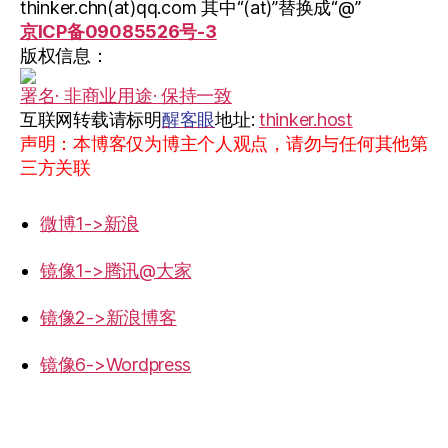
thinker.chn(at)qq.com 其中“(at)”替换成“@”
京ICP备09085526号-3
版权信息：
署名· 非商业用途· 保持一致
互联网转载请标明
醒客眼
地址:
thinker.host
声明：本博客仅为博主个人观点，请勿与任何其他第
三方关联
微博1->新浪
镜像1->腾讯@大家
镜像2->新浪博客
镜像6->Wordpress