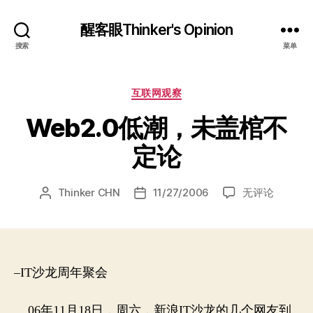
醒客眼Thinker's Opinion
搜索
菜单
分
互联网观察
类
Web2.0低潮，未盖棺不
定论
Web2.0
Thinker CHN
11/27/2006
无评论
文
发
低
章
布
潮，
作
日
未
者
期
盖
棺
–IT沙龙周年聚会
不
定
06年11月18日，周六，新浪IT沙龙的几个网友到