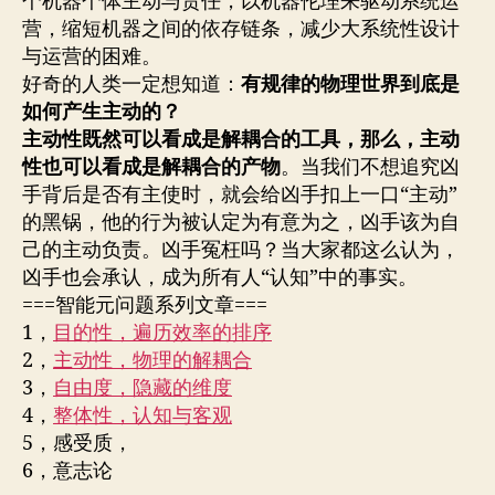
个机器个体主动与责任，以机器伦理来驱动系统运
营，缩短机器之间的依存链条，减少大系统性设计
与运营的困难。
好奇的人类一定想知道：
有规律的物理世界到底是
如何产生主动的？
主动性既然可以看成是解耦合的工具，那么，主动
性也可以看成是解耦合的产物
。当我们不想追究凶
手背后是否有主使时，就会给凶手扣上一口“主动”
的黑锅，他的行为被认定为有意为之，凶手该为自
己的主动负责。凶手冤枉吗？当大家都这么认为，
凶手也会承认，成为所有人“认知”中的事实。
===智能元问题系列文章===
1，
目的性，
遍历效率的排序
2，
主动性，物理的解耦合
3，
自由度，隐藏的维度
4，
整体性，认知与客观
5，感受质，
6，意志论