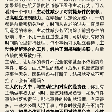
如果我们把航天器的轨道修正看作主动行为，可以
看到一个作用：
主动性减少了对前提条件的依赖，
提高独立控制能力
。在精确的决定论系统中，一切
都是前后密切关联的，时间从古老的过去一直贯穿
到遥远的未来。主动性减少甚至消除了前提条件的
影响，事件不用一直往过去追溯，可以放到有限的
时间阶段里进行处理，每个事物可以独立看待，
主
动性是解耦合的工具，解构了因果强制关联
，前后
依赖的关系被打开。
主动性，让后续的事件不完全依赖甚至不依赖前序
事件，那么，由此产生的结果（后果）也应该跟前
序事件无关。因果链条被打断了，结果就变成不可
控了，会有问题吗？
在
人的行为中，与主动性相对应的是责任
，你拥有
主动做事权力的同时，应该对结果负责。如果每件
事能够落实责任，那么事件的控制就清晰、有序很
多。一些大公司人浮于事，很多时候是责任不清导
致的，
如果个体可以决策却不用对结果负责，个体