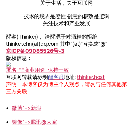
关于生活，关于互联网
技术的境界是感性 创意的极致是逻辑
关注技术和产业发展
醒客(Thinker)， 清醒源于对酒精的拒绝
thinker.chn(at)qq.com 其中“(at)”替换成“@”
京ICP备09085526号-3
版权信息：
署名· 非商业用途· 保持一致
互联网转载请标明
醒客眼
地址:
thinker.host
声明：本博客仅为博主个人观点，请勿与任何其他第
三方关联
微博1->新浪
镜像1->腾讯@大家