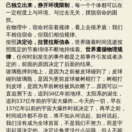
己独立出来，挣开环境限制
，每一个个体都可以在
一定程度上与环境、与过去无关，摆脱宿命的困
扰。
在物理中，宿命对应着规律，看上去很矛盾：我们
不相信宿命，但我们相信规律。
按照
决定论，拉普拉斯信条
，世界随着时间流逝按
照既定的节奏绵绵不断地持续着。
世界遵循物理规
律
，任何时刻发生的事件都是之前事件引发或者决
定的，前面的原因决定了后面的结果。
玻璃瓶摔到地上，是因为之前被皮球碰到了；皮球
碰到玻璃瓶，是因为更前皮球被树棍打了；树棍打
到皮球，是因为早前树枝被风吹断了… 原因可以一
直追溯下去，追到50亿年前地球、太阳系的诞生，
追到137亿年前的宇宙大爆炸… 今天的一切，早在
137亿年以前的宇宙大爆炸时就决定了，再早之前，
时间或许都不存在，将不知从何说起、如何说起。
我们没有成为全球首富，不是我们不努力，而是宇
宙起源决定的。决定论角度没什么问题，但人不能