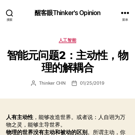
醒客眼Thinker's Opinion
搜索
菜单
分
人工智能
类
智能元问题2：主动性，物
理的解耦合
Thinker CHN
01/25/2019
文
发
章
布
作
日
者
期
人有主动性
，能够改造世界。或者说：人自诩为万
物之灵，能够主导世界。
物理的世界没有主动和被动的区别
。所谓主动，你