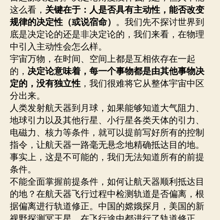
这么看，
关键在于：人是否具有主动性，能否改变
规律的决定性（或说宿命）
。我们先不探讨世界到
底是决定论的还是非决定论的，我们来看，在物理
中引入主动性会怎么样。
宇宙万物，在时间、空间上都是互相依存在一起
的，
决定论意味着，每一个事物都是由其他事物决
定的，没有独立性
，我们很难将它从整体宇宙中区
分出来。
人类发射航天器到月球，如果能够知道大气阻力、
地球引力以及其他行星、小行星各类天体的引力、
电磁力、核力等条件，就可以提前写好所有的控制
指令，让航天器一路毫无悬念地精确抵达目的地。
事实上，这是不可能的，我们无法知道所有的前提
条件。
不能全面掌握前提条件，如何让航天器顺利抵达目
的地？在航天器飞行过程中检测轨道是否偏离，根
据偏离进行轨道修正。中国的嫦娥探月，美国的新
视野探测冥王星，在飞行途中都进行了轨道修正。