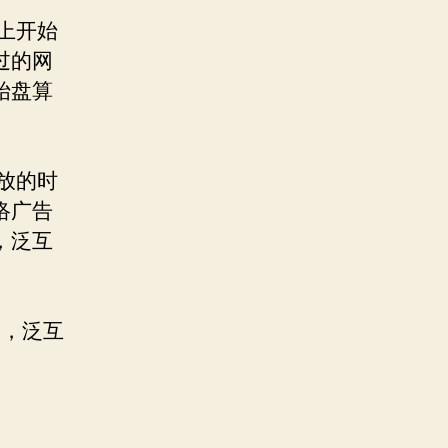
上开始
过的网
始盘算
放的时
络广告
，泛互
7，泛互