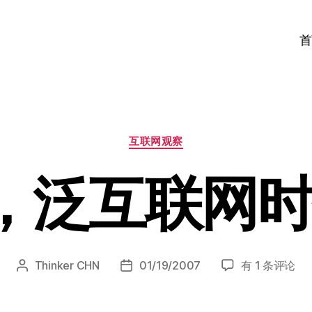
首
分
互联网观察
类
7，泛互联网
2007，
Thinker CHN
01/19/2007
有 1 条评论
文
发
泛
章
布
互
作
日