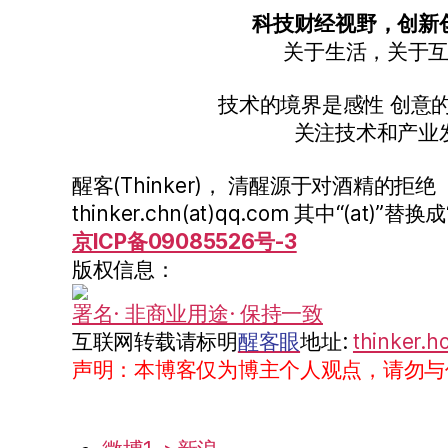
科技财经视野，创新
关于生活，关于
技术的境界是感性 创意
关注技术和产业
醒客(Thinker)， 清醒源于对酒精的拒绝
thinker.chn(at)qq.com 其中“(at)”替换成
京ICP备09085526号-3
版权信息：
署名· 非商业用途· 保持一致
互联网转载请标明
醒客眼
地址:
thinker.h
声明：本博客仅为博主个人观点，请勿与