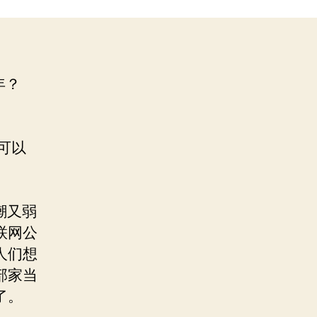
年？
可以
潮又弱
联网公
人们想
部家当
了。