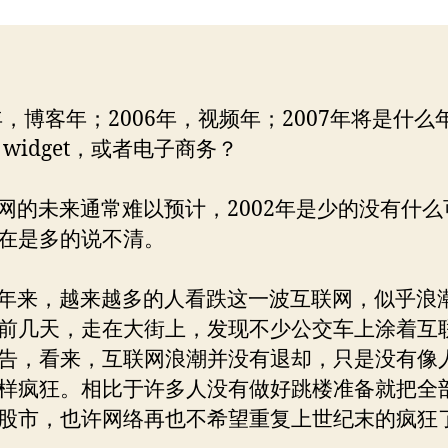
联
者
期
网
时
代
来
5年，博客年；2006年，视频年；2007年将是什么
临
，widget，或者电子商务？
的未来通常难以预计，2002年是少的没有什么
在是多的说不清。
来，越来越多的人看跌这一波互联网，似乎浪
前几天，走在大街上，发现不少公交车上涂着互
告，看来，互联网浪潮并没有退却，只是没有像
样疯狂。相比于许多人没有做好跳楼准备就把全
股市，也许网络再也不希望重复上世纪末的疯狂