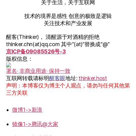
关于生活，关于互联网
技术的境界是感性 创意的极致是逻辑
关注技术和产业发展
醒客(Thinker)， 清醒源于对酒精的拒绝
thinker.chn(at)qq.com 其中“(at)”替换成“@”
京ICP备09085526号-3
版权信息：
署名· 非商业用途· 保持一致
互联网转载请标明
醒客眼
地址:
thinker.host
声明：本博客仅为博主个人观点，请勿与任何其他第
三方关联
微博1->新浪
镜像1->腾讯@大家