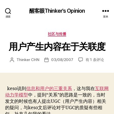
醒客眼Thinker's Opinion
搜索
菜单
分
社区与传播
类
用户产生内容在于关联度
用
Thinker CHN
03/08/2007
有 1 条评论
文
发
户
章
布
产
作
日
生
者
期
内
容
keso说到
信息和用户的三重关系
，这与我在
互联网
在
动力学模型
中，提到“关系”的思路是一致的，当时
于
发文的时候也有人提出UGC（用户产生内容）相关
关
的疑问，与keso文后评论对于UGC的质疑有些相
联