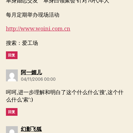
单身婚恋交友 单身白领聚会 针对70代年人
每月定期举办现场活动
http://www.woini.com.cn
搜索：爱工场
回复
说：
阿一媚儿
04/11/2006 00:00
呵呵,进一步理解和明白了这个什么什么'搜',这个什
么什么'索':)
回复
说：
幻影飞狐