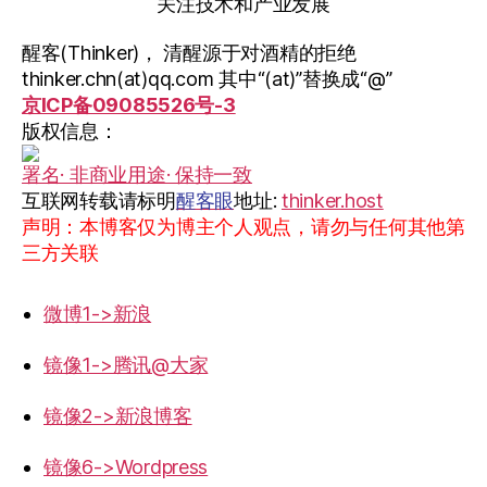
关注技术和产业发展
醒客(Thinker)， 清醒源于对酒精的拒绝
thinker.chn(at)qq.com 其中“(at)”替换成“@”
京ICP备09085526号-3
版权信息：
署名· 非商业用途· 保持一致
互联网转载请标明
醒客眼
地址:
thinker.host
声明：本博客仅为博主个人观点，请勿与任何其他第
三方关联
微博1->新浪
镜像1->腾讯@大家
镜像2->新浪博客
镜像6->Wordpress