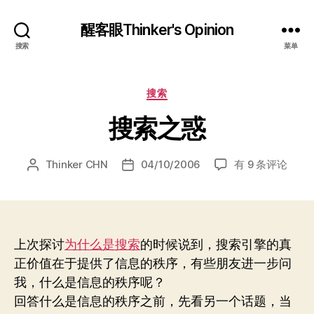
醒客眼Thinker's Opinion
搜索
菜单
分
搜索
类
搜索之惑
搜
Thinker CHN
04/10/2006
有 9 条评论
文
发
索
章
布
之
作
日
惑
者
期
上次探讨
为什么是搜索
的时候说到，搜索引擎的真
正价值在于提供了信息的秩序，有些朋友进一步问
我，什么是信息的秩序呢？
回答什么是信息的秩序之前，先看另一个话题，当