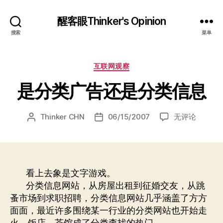
醒客眼Thinker's Opinion
搜索
菜单
分
互联网观察
类
是分类广告还是分类信息
是
Thinker CHN
06/15/2007
无评论
文
发
分
章
布
类
作
日
广
者
期
告
还
看上去象是文字游戏。
是
分类信息网站，从房屋出租到征婚交友，从跳
分
蚤市场到求职招聘，分类信息网站几乎涵盖了方方
类
面面，最近许多围绕某一行业的分类网站也开始走
信