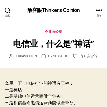
醒客眼Thinker's Opinion
搜索
菜单
分
企业与经济
类
电信业，什么是“神话”
电
Thinker CHN
07/01/2006
有 8 条评论
文
发
信
章
布
业，
作
日
什
者
期
么
是
套用一下，电信行业的神话有三种：
“神
一是神话；
话”
二是基础电信运营商做全业务；
三是相信基础电信运营商能做全业务。