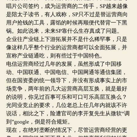
唱片公司签约，成为运营商的二传手，SP越来越像
是陪太子读书，有人戏称，SP只不过是替运营商向
用户抢钱的工具，露馅的时候再顺便代替背一下黑
锅。如此说来，未来SP靠什么生存真成了问题。
企业往产业链上下游拓展并不是什么稀罕事，只是
像这样几乎整个行业的运营商都可以全面拓展，并
宣称产业链通吃，则有些过于中国特色。
电信运营商经过几年的发展，虽然形成了中国移
动、中国联通、中国电信、中国网通等通信集团，
但在国资委的统一领导下，并没有形成事实上的市
场竞争，两年前的几大运营商高层互换，就是最好
的说明，你见过百事可乐和可口可乐高层互换么？
光同业竞止的要求，几位老总上任几年内就该不许
说话，相比之下，险遭官司的李开复先生从微软“调
到”google，倒是符合规矩。
现在，在绝对垄断的情况下，尽管运营商经营的更