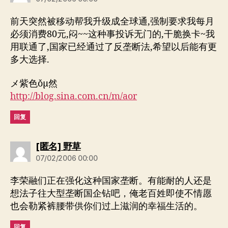
前天突然被移动帮我升级成全球通,强制要求我每月
必须消费80元,闷~~这种事投诉无门的,干脆换卡~我
用联通了,国家已经通过了反垄断法,希望以后能有更
多大选择.
メ紫色ǒμ然
http://blog.sina.com.cn/m/aor
回复
说：
[匿名] 野草
07/02/2006 00:00
李荣融们正在强化这种国家垄断。有能耐的人还是
想法子往大型垄断国企钻吧，俺老百姓即使不情愿
也会勒紧裤腰带供你们过上滋润的幸福生活的。
回复