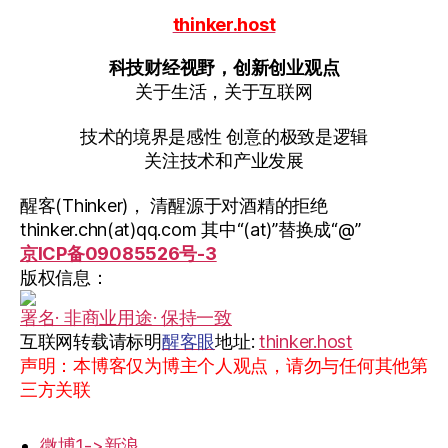
thinker.host
科技财经视野，创新创业观点
关于生活，关于互联网
技术的境界是感性 创意的极致是逻辑
关注技术和产业发展
醒客(Thinker)， 清醒源于对酒精的拒绝
thinker.chn(at)qq.com 其中“(at)”替换成“@”
京ICP备09085526号-3
版权信息：
署名· 非商业用途· 保持一致
互联网转载请标明
醒客眼
地址:
thinker.host
声明：本博客仅为博主个人观点，请勿与任何其他第
三方关联
微博1->新浪