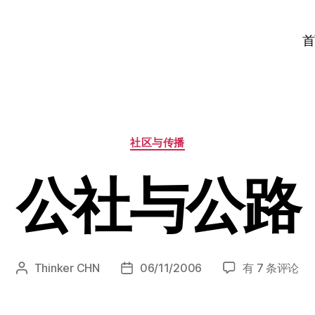
首
分
社区与传播
类
公社与公路
公
Thinker CHN
06/11/2006
有 7 条评论
文
发
社
章
布
与
作
日