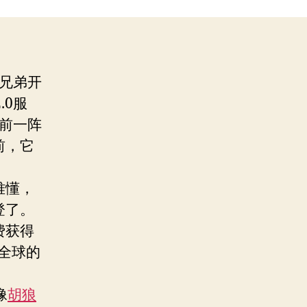
少兄弟开
.0服
，前一阵
前，它
难懂，
登了。
费获得
全球的
像
胡狼