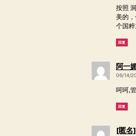
按照 
美的，
个国粹
回复
阿一
06/14/2
呵呵,
回复
[匿名] 