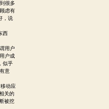
酷到很多
的顾虑有
好，说
东西
所谓用户
加用户成
，似乎
才有意
对移动应
相关的
断被挖