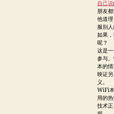
自己说
朋友都
他道理
服别人
如果，
呢？
这是一
参与。
本的情
映证另
义。
WiF
用的热
技术正
掘。