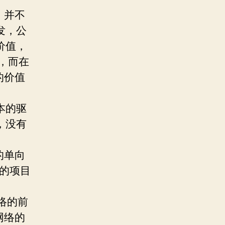
，并不
发，公
价值，
路，而在
的价值
本的驱
，没有
的单向
0的项目
络的前
网络的