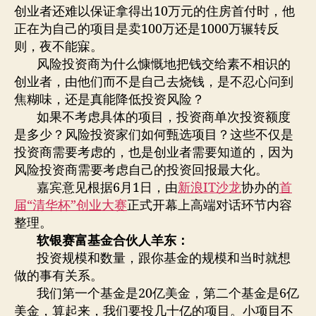
资
创业者还难以保证拿得出10万元的住房首付时，他
家
正在为自己的项目是卖100万还是1000万辗转反
的
则，夜不能寐。
口
风险投资商为什么慷慨地把钱交给素不相识的
味
与
创业者，由他们而不是自己去烧钱，是不忍心问到
胃
焦糊味，还是真能降低投资风险？
口
如果不考虑具体的项目，投资商单次投资额度
是多少？风险投资家们如何甄选项目？这些不仅是
投资商需要考虑的，也是创业者需要知道的，因为
风险投资商需要考虑自己的投资回报最大化。
嘉宾意见根据6月1日，由
新浪IT沙龙
协办的
首
届“清华杯”创业大赛
正式开幕上高端对话环节内容
整理。
软银赛富基金合伙人羊东：
投资规模和数量，跟你基金的规模和当时就想
做的事有关系。
我们第一个基金是20亿美金，第二个基金是6亿
美金，算起来，我们要投几十亿的项目。小项目不