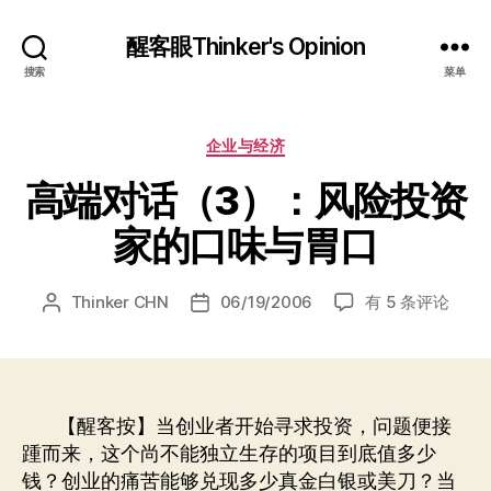
醒客眼Thinker's Opinion
搜索
菜单
分
企业与经济
类
高端对话（3）：风险投资
家的口味与胃口
高
Thinker CHN
06/19/2006
有 5 条评论
文
发
端
章
布
对
作
日
话
者
期
（3）：
风
【醒客按】当创业者开始寻求投资，问题便接
险
踵而来，这个尚不能独立生存的项目到底值多少
投
钱？创业的痛苦能够兑现多少真金白银或美刀？当