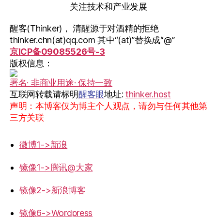
关注技术和产业发展
醒客(Thinker)， 清醒源于对酒精的拒绝
thinker.chn(at)qq.com 其中“(at)”替换成“@”
京ICP备09085526号-3
版权信息：
署名· 非商业用途· 保持一致
互联网转载请标明
醒客眼
地址:
thinker.host
声明：本博客仅为博主个人观点，请勿与任何其他第
三方关联
微博1->新浪
镜像1->腾讯@大家
镜像2->新浪博客
镜像6->Wordpress