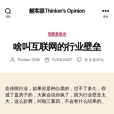
醒客眼Thinker's Opinion
搜索
菜单
分
视频新媒体
类
啥叫互联网的行业壁垒
啥
Thinker CHN
11/02/2007
有 4 条评论
文
发
叫
章
布
互
作
日
联
者
期
网
的
在传统行业，如果你是种白菜的，过不了多久，你
行
成了盖房子的，大家会说你疯了，因为行业壁垒太
业
大，这么折腾，叫朝三暮四，不会有什么结果的。
壁
垒