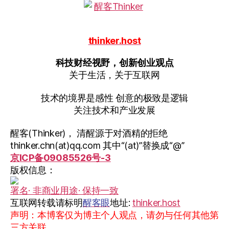
thinker.host
科技财经视野，创新创业观点
关于生活，关于互联网
技术的境界是感性 创意的极致是逻辑
关注技术和产业发展
醒客(Thinker)， 清醒源于对酒精的拒绝
thinker.chn(at)qq.com 其中“(at)”替换成“@”
京ICP备09085526号-3
版权信息：
署名· 非商业用途· 保持一致
互联网转载请标明
醒客眼
地址:
thinker.host
声明：本博客仅为博主个人观点，请勿与任何其他第
三方关联