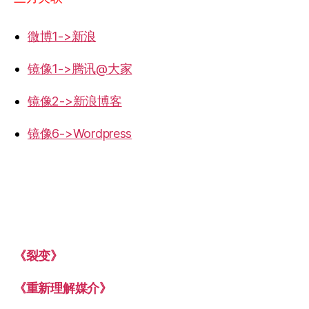
微博1->新浪
镜像1->腾讯@大家
镜像2->新浪博客
镜像6->Wordpress
《裂变》
《重新理解媒介》