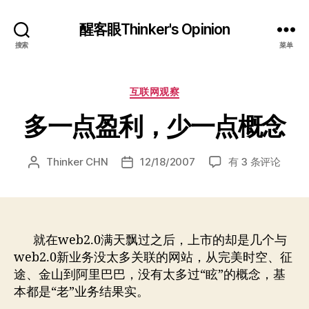
醒客眼Thinker's Opinion
搜索
菜单
分
互联网观察
类
多一点盈利，少一点概念
多
Thinker CHN
12/18/2007
有 3 条评论
文
发
一
章
布
点
作
日
盈
者
期
利，
少
就在web2.0满天飘过之后，上市的却是几个与
一
web2.0新业务没太多关联的网站，从完美时空、征
点
途、金山到阿里巴巴，没有太多过“眩”的概念，基
概
本都是“老”业务结果实。
念