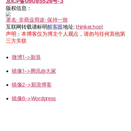
京ICP备09085526号-3
版权信息：
署名· 非商业用途· 保持一致
互联网转载请标明
醒客眼
地址:
thinker.host
声明：本博客仅为博主个人观点，请勿与任何其他第
三方关联
微博1->新浪
镜像1->腾讯@大家
镜像2->新浪博客
镜像6->Wordpress