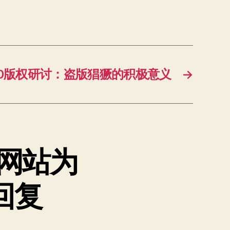
2.0版权研讨：盗版猖獗的积极意义
→
频网站为
回复