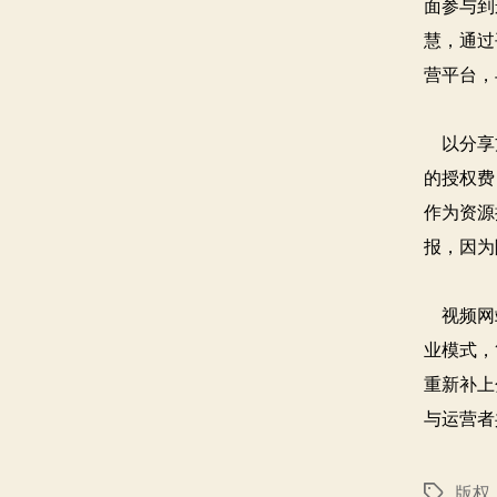
面参与到
慧，通过
营平台，
以分享方
的授权费
作为资源
报，因为
视频网站
业模式，
重新补上
与运营者
版权
标