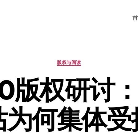
首
分
版权与阅读
类
2.0版权研讨
站为何集体受