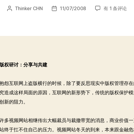
web2.0
Thinker CHN
11/07/2008
有 1 条评论
文
发
版
章
布
权
作
日
研
者
期
讨：
视
频
网
版权研讨：分享与共建
站
为
何
怨互联网上盗版横行的时候，除了要反思现实中版权管理存在
集
究造成这样局面的原因，互联网的新形势下，传统的版权保护模
体
受
创新的阻力。
挫
多视频网站相继传出大幅裁员与裁撤带宽的消息，商业价值一
站终于扛不住自己的压力。视频网站冬天的到来，本来跟金融危