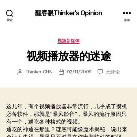
醒客眼Thinker's Opinion
搜索
菜单
分
视频新媒体
类
视频播放器的迷途
视
Thinker CHN
02/11/2009
无评论
文
发
频
章
布
播
作
日
放
者
期
器
的
这几年，有个视频播放器非常流行，几乎成了攒机
迷
必备软件，那就是“暴风影音”，暴风的流行原因只
途
有一个，通吃各种格式的视频。
通吃的神通在那里？谜底可能像魔术揭秘，说出来