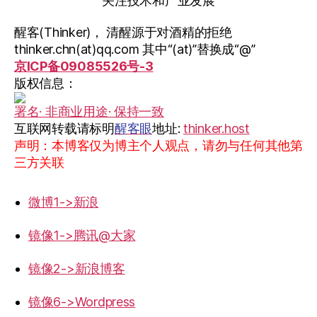
关注技术和产业发展
醒客(Thinker)， 清醒源于对酒精的拒绝
thinker.chn(at)qq.com 其中“(at)”替换成“@”
京ICP备09085526号-3
版权信息：
署名· 非商业用途· 保持一致
互联网转载请标明
醒客眼
地址:
thinker.host
声明：本博客仅为博主个人观点，请勿与任何其他第
三方关联
微博1->新浪
镜像1->腾讯@大家
镜像2->新浪博客
镜像6->Wordpress