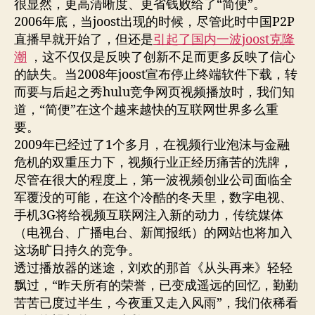
很显然，更高清晰度、更省钱败给了“简便”。
2006年底，当joost出现的时候，尽管此时中国P2P
直播早就开始了，但还是
引起了国内一波joost克隆
潮
，这不仅仅是反映了创新不足而更多反映了信心
的缺失。当2008年joost宣布停止终端软件下载，转
而要与后起之秀hulu竞争网页视频播放时，我们知
道，“简便”在这个越来越快的互联网世界多么重
要。
2009年已经过了1个多月，在视频行业泡沫与金融
危机的双重压力下，视频行业正经历痛苦的洗牌，
尽管在很大的程度上，第一波视频创业公司面临全
军覆没的可能，在这个冷酷的冬天里，数字电视、
手机3G将给视频互联网注入新的动力，传统媒体
（电视台、广播电台、新闻报纸）的网站也将加入
这场旷日持久的竞争。
透过播放器的迷途，刘欢的那首《从头再来》轻轻
飘过，“昨天所有的荣誉，已变成遥远的回忆，勤勤
苦苦已度过半生，今夜重又走入风雨”，我们依稀看