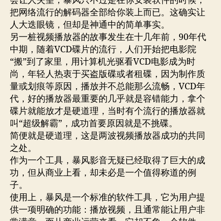
会让人失望，暴风只不过是在你安装软件的时候，
把网络流行的解码器全部给你装上而已。这确实让
人大迭眼镜，但却是神通中的简单事实。
另一桩视频播放器的故事发生在十几年前，90年代
中期，随着VCD碟片的流行，人们开始把电影院
“搬”到了家里，用计算机光驱看VCD电影成为时
尚，年轻人热衷于买盗版碟或者租碟，因为制作质
量或划痕等原因，播放并不总能那么流畅，VCD年
代，好的播放器最重要的几乎就是容错能力，拿个
碟片就能放才是硬道理，当时有个流行的播放器就
叫“超级解霸”，成功首要原因就是不挑碟。
简便就是硬道理，这是两波视频播放器成功的共同
之处。
作为一个工具，暴风影音无疑已经取得了巨大的成
功，但从商业上看，却未必是一个值得称道的例
子。
使用上，暴风是一个标准的软件工具，它为用户提
供一项明确的功能：播放视频，且通常能让用户非