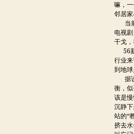
嘛，一
邻居家
当前
电视剧
干戈，
56新
行业来
到地球
据说，
衡，似
该是慢
沉静下
站的“
挤去水