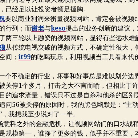
，已经足以让投资者顿足捶胸。
祝
要以商业利润来衡量视频网站，肯定会被视频c
的行列；而
谢老
与
keso
提出的业务创新的建议，
了两三轮以上融资的视频网站，显得有些远水难
狼
从传统电视突破的视频方式，不确定性很大，
空间；
it99
的吃喝玩乐，利用视频当工具看来代
不确定的行业，坏事和好事总是难以划分边界
被关停1个多月，打击之大不言而喻，但相比于
目的追求流量，错误只不过是自杀和他杀的区别
追问56被关停的原因时，我的黑色幽默是：“主
”，我想我至少说对了一半。
意料之外的金融危机，让视频网站们的口水战
是规模第一，谁挣了更多的钱，似乎并不重要，