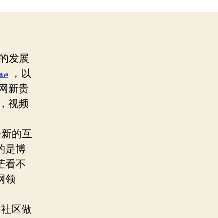
的发展
，以
滑铁卢
网新贵
，视频
个新的互
的是博
茫看不
网领
用社区做