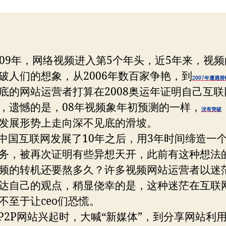
站
者
期
何
时
雄
起？
9年，网络视频进入第5个年头，近5年来，视频
破人们的想象，从2006年数百家争艳，到
2007年遭遇
底的网站运营者打算在2008奥运年证明自己互联
，遗憾的是，08年视频象年初预测的一样，
没有突破
发展形势上走向深不见底的滑坡。
互联网发展了10年之后，用3年时间缔造一
务，被再次证明有些异想天开，此前有这种想法
频的转机还要熬多久？许多视频网站运营者以迷
达自己的观点，稍显侥幸的是，这种迷茫在互联
不至于让ceo们恐慌。
P网站兴起时，大喊“新媒体”，到分享网站利