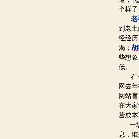
个样子
老
到老土
经经历
渴；
胡
些想象
低。
在一个
网去年
网站盲
在大家
营成本
一场
息，谁