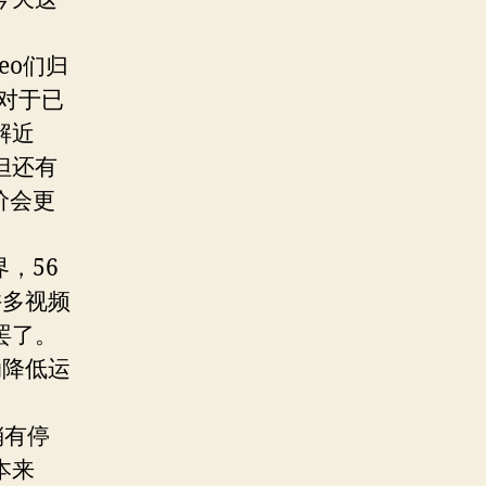
eo们归
对于已
解近
但还有
价会更
，56
许多视频
罢了。
动降低运
稍有停
本来