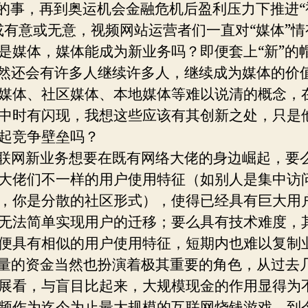
”的事，再到奥运机会金融危机后盈利压力下推进“
或有意或无意，视频网站运营者们一直对“媒体”情
是媒体，媒体能成为新业务吗？即便套上“新”的
还会有许多人继续许多人，继续成为媒体的价
媒体、社区媒体、本地媒体等难以说清的概念，
中时有闪现，我想这些应该有其创新之处，只是
起竞争壁垒吗？
网新业务想要在既有网络大佬的身边崛起，要
大佬们不一样的用户使用特征（如别人是集中访
，你是分散的社区形式），使得已经具有巨大用
无法简单实现用户的迁移；要么具有技术难度，
便具有相似的用户使用特征，短期内也难以复制
的资金当然也扮演着极其重要的角色，从过去
展看，与盲目比起来，大规模现金的作用显得为
频作为迄今为止最大规模的互联网烧钱游戏，到