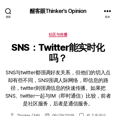
醒客眼Thinker's Opinion
搜索
菜单
分
社区与传播
类
SNS：Twitter能实时化
吗？
SNS与twitter都强调好友关系，但他们的切入点
却有些不同，SNS强调人际网络，即信息的路
径，twitter则强调信息的快速传播。如果把
SNS、twitter一起与IM（即时通信）比较，前者
是社区服务，后者是通信服务。
SNS：
Thinker CHN
06/29/2009
有 2 条评论
文
发