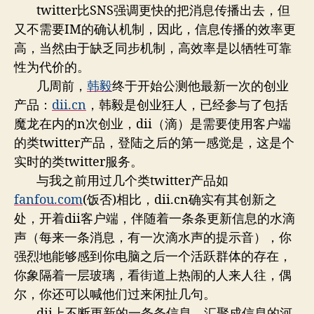
twitter比SNS强调更快的把消息传播出去，但
又不需要IM的确认机制，因此，信息传播的效率更
高，当然由于缺乏同步机制，高效率是以牺牲可靠
性为代价的。
几周前，
韩毅
终于开始公测他最新一次的创业
产品：
dii.cn
，韩毅是创业狂人，已经参与了包括
魔龙在内的n次创业，dii（滴）是需要使用客户端
的类twitter产品，登陆之后的第一感觉是，这是个
实时的类twitter服务。
与我之前用过几个类twitter产品如
fanfou.com
(饭否)相比，dii.cn确实有其创新之
处，开着dii客户端，伴随着一条条更新信息的水滴
声（每来一条消息，有一次滴水声的提示音），你
强烈地能够感到你电脑之后一个活跃群体的存在，
你象隔着一层玻璃，看街道上热闹的人来人往，偶
尔，你还可以喊他们过来闲扯几句。
dii上不断更新的一条条信息，汇聚成信息的河