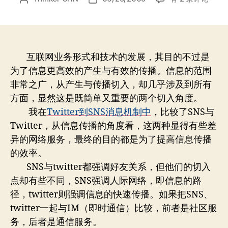
Twitter
章
布
能
作
日
实
者
期
时
化
互联网业务形式和技术的发展，其目的不过是
吗？
为了信息更高效的产生与有效的传播。信息的范围
非常之广，从产生与传播切入，却几乎涉及到所有
方面，显然这是既简单又重要的两个切入角度。
我在
Twitter到SNS消息机制中
，比较了SNS与
Twitter，从信息传播的角度看，这两种显得有些差
异的网络服务，最终的目的都是为了提高信息传播
的效率。
SNS与twitter都强调好友关系，但他们的切入
点却有些不同，SNS强调人际网络，即信息的路
径，twitter则强调信息的快速传播。如果把SNS、
twitter一起与IM（即时通信）比较，前者是社区服
务，后者是通信服务。