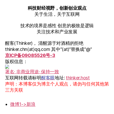
科技财经视野，创新创业观点
关于生活，关于互联网
技术的境界是感性 创意的极致是逻辑
关注技术和产业发展
醒客(Thinker)， 清醒源于对酒精的拒绝
thinker.chn(at)qq.com 其中“(at)”替换成“@”
京ICP备09085526号-3
版权信息：
署名· 非商业用途· 保持一致
互联网转载请标明
醒客眼
地址:
thinker.host
声明：本博客仅为博主个人观点，请勿与任何其他第
三方关联
微博1->新浪