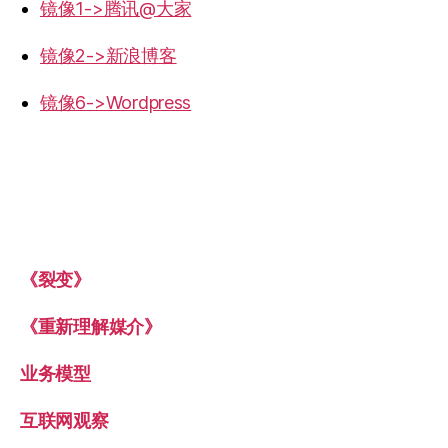
镜像1->腾讯@大家
镜像2->新浪博客
镜像6->Wordpress
《裂变》
《重新理解媒介》
业务模型
互联网观察