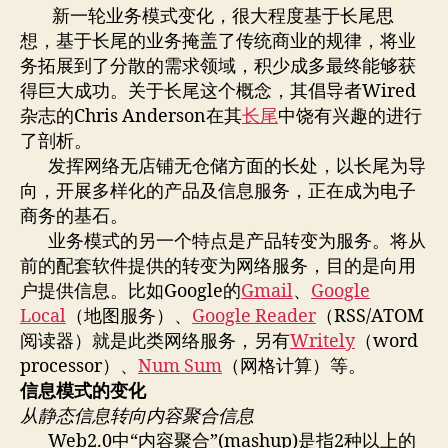
构
新一轮业务模式变化，很大程度基于长尾思
趋
想，基于长尾的业务掩盖了传统商业的规律，将业
势
务拓展到了分散的需求领域，积少成多最终能够获
得巨大成功。关于长尾这个概念，其倡导者Wired
杂志的Chris Anderson在其
长尾
中饶有兴趣的进行
了剖析。
发挥网络无店铺无仓储方面的长处，以长尾为导
向，开展多样化的产品及信息服务，正在成为电子
商务的基石。
业务模式的另一个特点是产品转变为服务。将从
前的配套软件提供的转变为网络服务，目的是向用
户提供信息。比如Google的
Gmail
、
Google
Local
（地图服务）、
Google Reader
（RSS/ATOM
阅读器）就是此类网络服务，另有
Writely
（word
processor）、
Num Sum
（网格计算）等。
信息模式的变化
从静态信息转向内容聚合信息
Web2.0中“内容聚合”(mashup)是指2种以上的