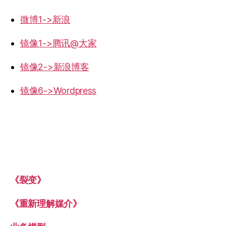
微博1->新浪
镜像1->腾讯@大家
镜像2->新浪博客
镜像6->Wordpress
《裂变》
《重新理解媒介》