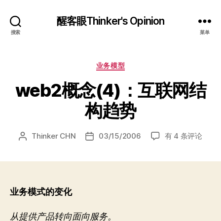
醒客眼Thinker's Opinion
搜索
菜单
分
业务模型
类
web2概念(4)：互联网结
构趋势
web2
Thinker CHN
03/15/2006
有 4 条评论
文
发
概
章
布
念
作
日
(4)：
者
期
互
联
业务模式的变化
网
结
从提供产品转向面向服务。