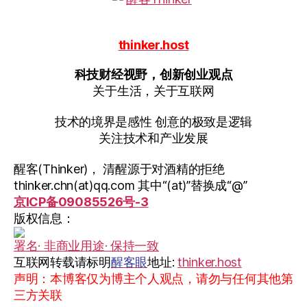
thinker.host
科技财经视野，创新创业观点
关于生活，关于互联网
技术的境界是感性 创意的极致是逻辑
关注技术和产业发展
醒客(Thinker)， 清醒源于对酒精的拒绝
thinker.chn(at)qq.com 其中“(at)”替换成“@”
京ICP备09085526号-3
版权信息：
署名· 非商业用途· 保持一致
互联网转载请标明
醒客眼
地址:
thinker.host
声明：本博客仅为博主个人观点，请勿与任何其他第
三方关联