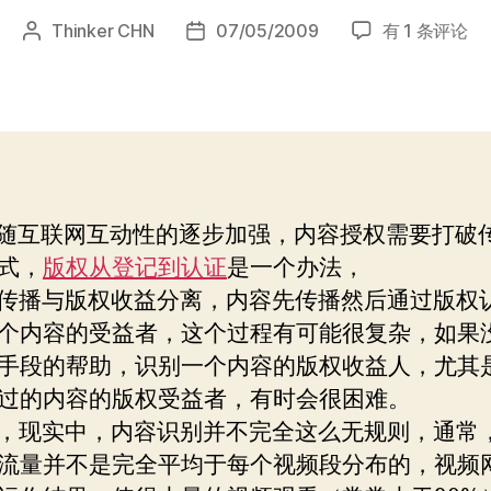
Web2.0
Thinker CHN
07/05/2009
有 1 条评论
文
发
版
章
布
权
作
日
研
者
期
讨：
相
信
内
互联网互动性的逐步加强，内容授权需要打破
容
式，
版权从登记到认证
是一个办法，
背
后
播与版权收益分离，内容先传播然后通过版权
可
个内容的受益者，这个过程有可能很复杂，如果
以
手段的帮助，识别一个内容的版权收益人，尤其
信
过的内容的版权受益者，有时会很困难。
任
的
现实中，内容识别并不完全这么无规则，通常
人
流量并不是完全平均于每个视频段分布的，视频