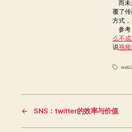
而未来
覆了传
方式，
参考：
么不成
说
视频
web2
标
签
←
SNS：twitter的效率与价值