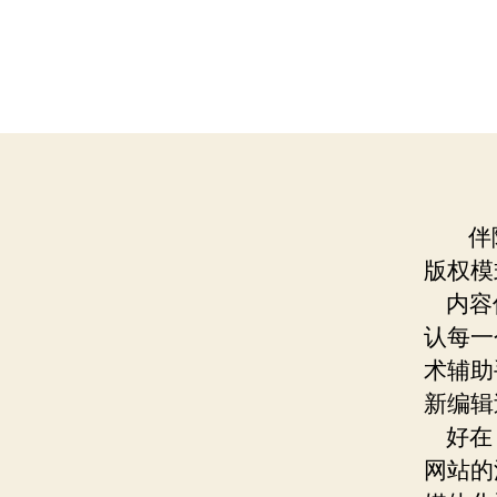
伴随
版权模
内容传
认每一
术辅助
新编辑
好在，
网站的