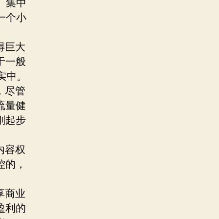
）集中
一个小
得巨大
于一般
实中。
，尽管
流量健
刚起步
内容权
控的，
享商业
盈利的