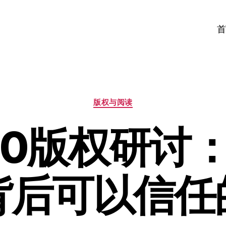
首
分
版权与阅读
类
2.0版权研讨
背后可以信任