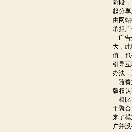
阶段，
起分享
由网站
承担广
广告分
大，此
值，也
引导互
办法，
随着技
版权认
相比于
于聚合
来了模
户并没