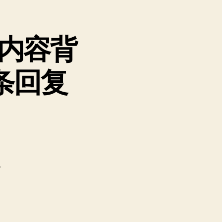
信内容背
条回复
s