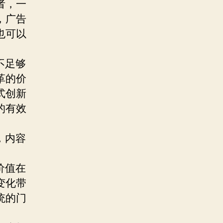
者，一
，广告
也可以
不足够
革的价
式创新
的有效
，内容
价值在
变化带
统的门