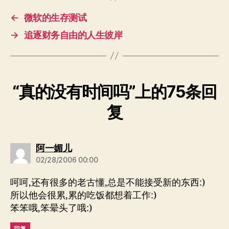
←
微软的生存测试
→
追逐财务自由的人生彼岸
“真的没有时间吗”上的75条回
复
说：
阿一媚儿
02/28/2006 00:00
呵呵,还有很多的老古懂,总是不能接受新的东西:)
所以他会很累,累的吃饭都想着工作:)
笨笨哦,笨晕头了哦:)
回复