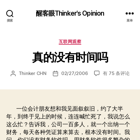
醒客眼Thinker's Opinion
搜索
菜单
分
互联网观察
类
真的没有时间吗
真
Thinker CHN
02/27/2006
有 75 条评论
文
发
的
章
布
没
作
日
有
者
期
时
间
一位会计朋友想和我见面叙叙旧，约了大半
吗
年，到终于见上的时候，连连喊忙死了，我说怎么
这么忙？告诉我，公司一百多人，就一个出纳一个
财务，每天各种凭证算来算去，根本没有时间。我