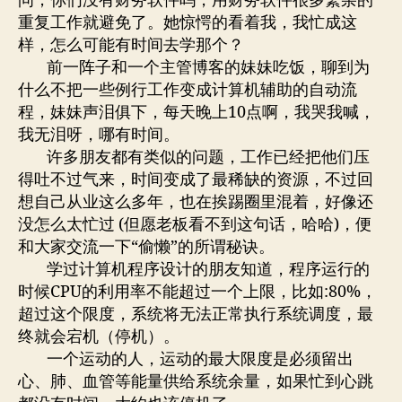
问，你们没有财务软件吗，用财务软件很多繁杂的
重复工作就避免了。她惊愕的看着我，我忙成这
样，怎么可能有时间去学那个？
前一阵子和一个主管博客的妹妹吃饭，聊到为
什么不把一些例行工作变成计算机辅助的自动流
程，妹妹声泪俱下，每天晚上10点啊，我哭我喊，
我无泪呀，哪有时间。
许多朋友都有类似的问题，工作已经把他们压
得吐不过气来，时间变成了最稀缺的资源，不过回
想自己从业这么多年，也在挨踢圈里混着，好像还
没怎么太忙过 (但愿老板看不到这句话，哈哈)，便
和大家交流一下“偷懒”的所谓秘诀。
学过计算机程序设计的朋友知道，程序运行的
时候CPU的利用率不能超过一个上限，比如:80%，
超过这个限度，系统将无法正常执行系统调度，最
终就会宕机（停机）。
一个运动的人，运动的最大限度是必须留出
心、肺、血管等能量供给系统余量，如果忙到心跳