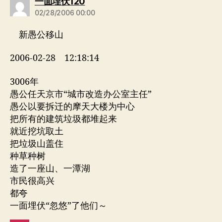
说：
一面埋伏120
02/28/2006 00:00
新愚公移山
2006-02-28 12:18:14
3006年
愚公任天京市“城市改造办公室主任”
愚公以要拆迁的摩天大楼为中心
把所有的建筑垃圾都堆起来
就近挖坑取土
把垃圾山盖住
种草种树
造了一座山、一潭湖
市民很高兴
都夸
一面埋伏“忽悠”了他们～