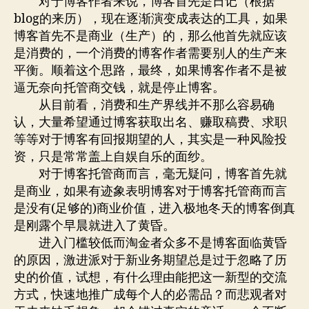
对于博客作者来说，博客首先是日记（根据
blog的来历），现在逐渐演变成表达的工具，如果
博客首先不是商业（生产）的，那么他首先就应该
是消费的，一个消费的博客作者需要别人的生产来
平衡。顺着这个思路，最终，如果博客作者不是被
逼无奈向托管商交钱，就是停止博客。
从目前看，消费和生产界线并不那么容易确
认，大量希望通过博客获取出名、赚取稿费、求职
等等对于博客有回报期望的人，其实是一种风险投
资，只是常常盖上自娱自乐的面纱。
对于博客托管商而言，毫无疑问，博客首先就
是商业，如果有迹象表明博客对于博客托管商而言
是没有(足够的)商业价值，进入极地冬天的博客倒真
是刚露个早晨就进入了黄昏。
进入门槛较低而淘金者众多不是博客面临黄昏
的原因，激进派对于新业务期望总是过于忽略了历
史的价值，试想，有什么理由能把这一新型的交流
方式，快速地推广成每个人的必需品？而悲观者对