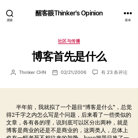
醒客眼Thinker's Opinion
搜索
菜单
分
社区与传播
类
博客首先是什么
博
Thinker CHN
02/21/2006
有 23 条评论
文
发
客
章
布
首
作
日
先
者
期
是
什
半年前，我就拟了一个题目“博客是什么”，总觉
么
得2千字之内怎么写是个问题，后来看了一些类似的
文章，各有各的理，说到底可以区分出两种，就是
博客是商业的还是不是商业的，这两类人，总体上