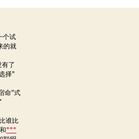
一个试
来的就
没有了
选择”
宿命”式
了
比谁比
和
***