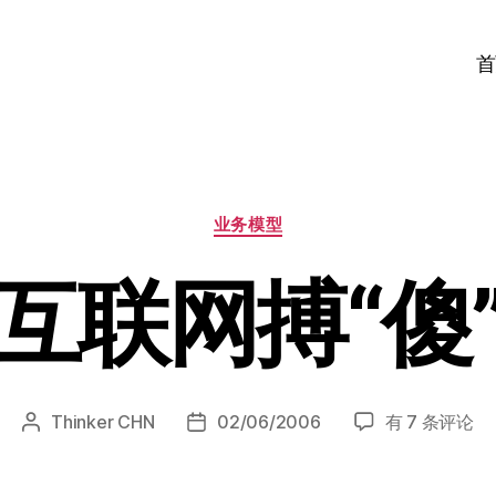
首
分
业务模型
类
互联网搏“傻
互
Thinker CHN
02/06/2006
有 7 条评论
文
发
联
章
布
网
作
日