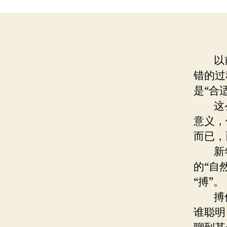
以
错的过
是“合
这么说
意义，
而已，
新年，
的“自
“搏”。
搏傻
谁聪明