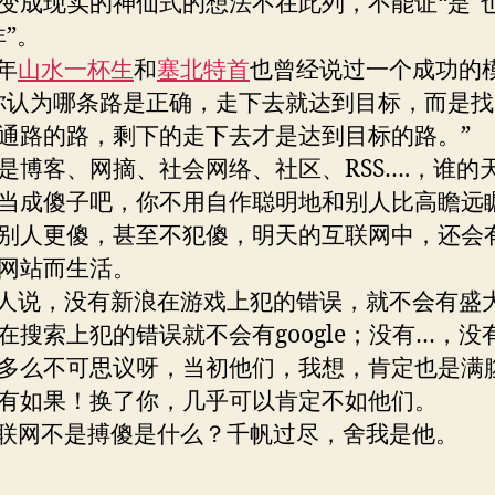
变成现实的神仙式的想法不在此列，不能证“是”
非”。
年
山水一杯生
和
塞北特首
也曾经说过一个成功的
你认为哪条路是正确，走下去就达到目标，而是
通路的路，剩下的走下去才是达到目标的路。”
是博客、网摘、社会网络、社区、RSS….，谁的
当成傻子吧，你不用自作聪明地和别人比高瞻远
别人更傻，甚至不犯傻，明天的互联网中，还会
网站而生活。
说，没有新浪在游戏上犯的错误，就不会有盛
在搜索上犯的错误就不会有google；没有…，没
多么不可思议呀，当初他们，我想，肯定也是满
有如果！换了你，几乎可以肯定不如他们。
网不是搏傻是什么？千帆过尽，舍我是他。