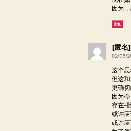
因为，
回复
[匿名]
02/06/2
这个思
但这和
更确切
因为今
存在-
或许应
或许应