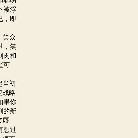
和聪明
下被浮
已，即
，笑众
过，笑
到肉和
些可
起当初
变战略
如果你
到的新
市蜃
有想过