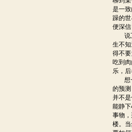
聊到某
是一致
躁的世
便深信
说互
生不知
得不要
吃到肉
乐，后
想一
的预测
并不是
能静下
事物，
楼。当