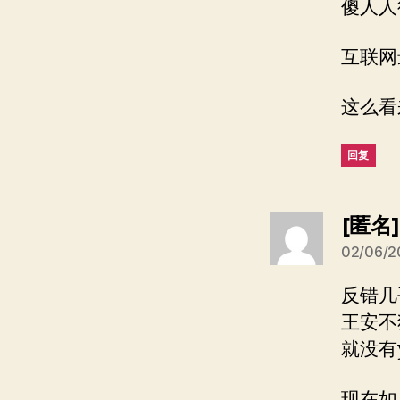
傻人人
互联网
这么看
回复
[匿名
02/06/2
反错几
王安不
就没有y
现在如