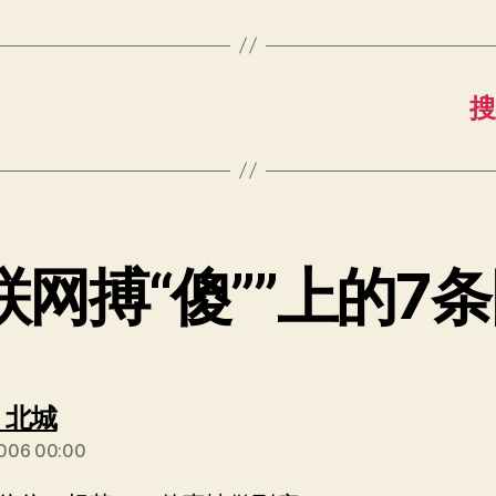
搜
联网搏“傻””上的7
说：
] 北城
006 00:00