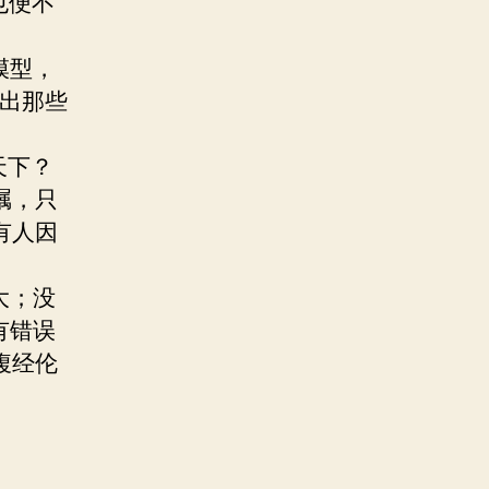
也便不
模型，
找出那些
天下？
瞩，只
有人因
大；没
有错误
腹经伦