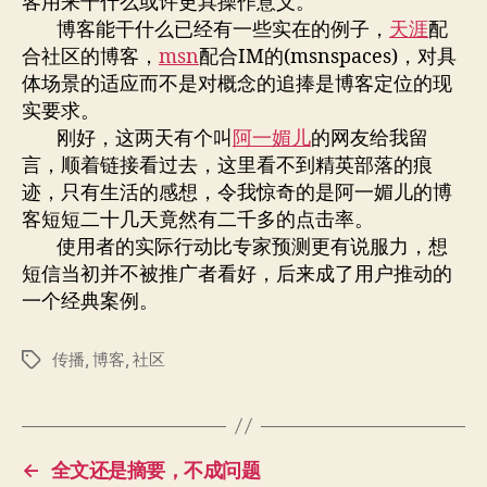
客用来干什么或许更具操作意义。
博客能干什么已经有一些实在的例子，
天涯
配
合社区的博客，
msn
配合IM的(msnspaces)，对具
体场景的适应而不是对概念的追捧是博客定位的现
实要求。
刚好，这两天有个叫
阿一媚儿
的网友给我留
言，顺着链接看过去，这里看不到精英部落的痕
迹，只有生活的感想，令我惊奇的是阿一媚儿的博
客短短二十几天竟然有二千多的点击率。
使用者的实际行动比专家预测更有说服力，想
短信当初并不被推广者看好，后来成了用户推动的
一个经典案例。
传播
,
博客
,
社区
标
签
←
全文还是摘要，不成问题