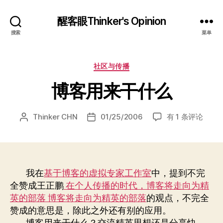
醒客眼Thinker's Opinion
搜索
菜单
分
社区与传播
类
博客用来干什么
博
Thinker CHN
01/25/2006
有 1 条评论
文
发
客
章
布
用
作
日
来
者
期
干
什
我在
基于博客的虚拟专家工作室
中，提到不完
么
全赞成王正鹏
在个人传播的时代，博客将走向为精
英的部落 博客将走向为精英的部落
的观点，不完全
赞成的意思是，除此之外还有别的应用。