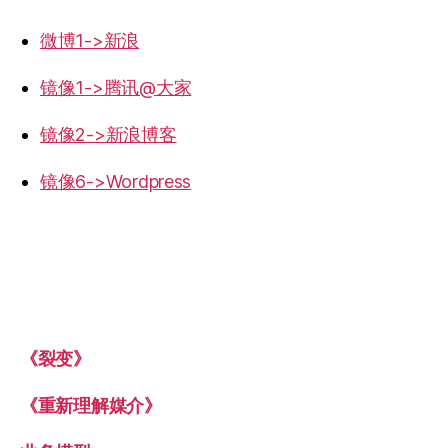
微博1->新浪
镜像1->腾讯@大家
镜像2->新浪博客
镜像6->Wordpress
《裂变》
《重新理解媒介》