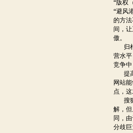
“版权
“避风
的方法
间，让
傲。
归根
营水平
竞争中
提高
网站能
点，这
搜狐
解，但
同，由
分歧巨