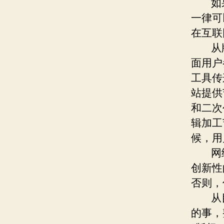
如果
一律可
在互联
从版
面用户
工具传
站提供
和二次
辑加工
候，用
网络版
创新性
否则，
从目
的事，