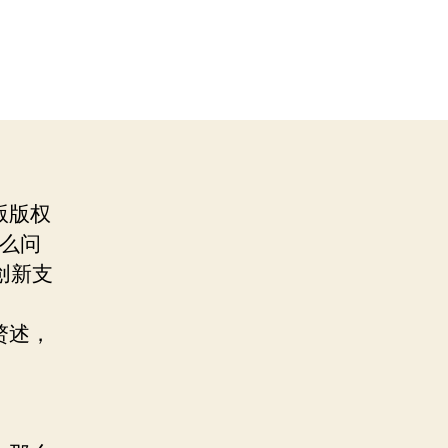
版版权
么问
创新支
赘述，