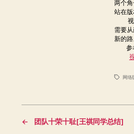
两个角
站在版
视频
需要从
新的路
参
网络
标
签
←
团队十荣十耻[王祺同学总结]