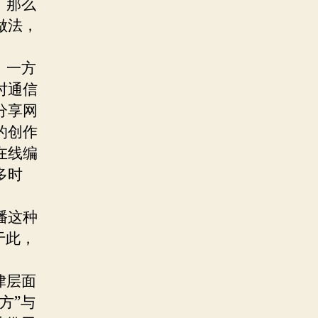
，那么
做法，
，一方
时通信
分享网
的创作
在线编
多时
播这种
于此，
律层面
方”与