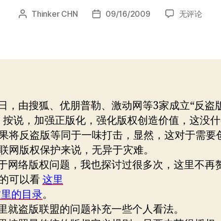
运
Thinker CHN
09/16/2009
无评论
文
发
营
章
布
网
作
日
站
者
期
在
网
络
版
由搜狐、优朋普勒、激动网等3家成立“反盗
权
，按说，加强正版化，强化版权创造价值，这没什
中
的
果将反盗版等同于一味打击，显然，这对于需要
角
联网版权保护来说，无异于灾难。
色
网络版权问题，我也探讨过很多次，这里不再
错
的可以看
这里
位
这里的目录
。
就盗版联盟的问题补充一些个人看法。