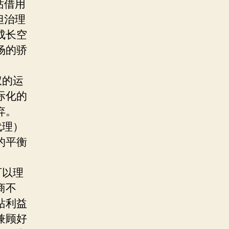
站借用
但治理
成长空
场的骄
权的运
际化的
弃。
代理）
的平衡
可以理
商不
站利益
兼顾好