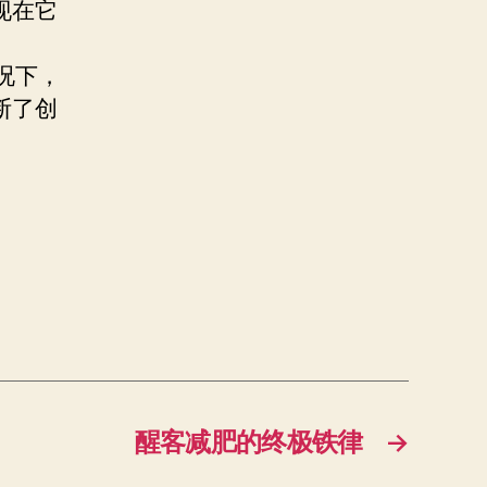
现在它
况下，
断了创
醒客减肥的终极铁律
→