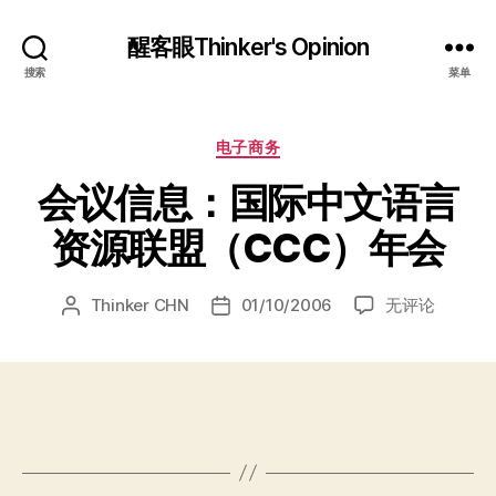
醒客眼Thinker's Opinion
搜索
菜单
分
电子商务
类
会议信息：国际中文语言
资源联盟（CCC）年会
会
Thinker CHN
01/10/2006
无评论
文
发
议
章
布
信
作
日
息：
者
期
国
际
中
文