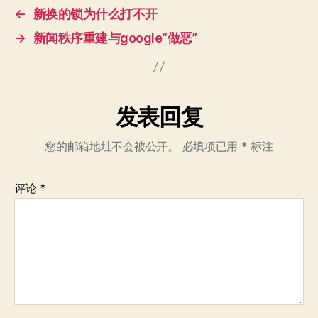
语
←
新换的锁为什么打不开
言
资
→
新闻秩序重建与google“做恶”
源
联
盟
（CCC）
发表回复
年
会
您的邮箱地址不会被公开。
必填项已用
*
标注
评论
*