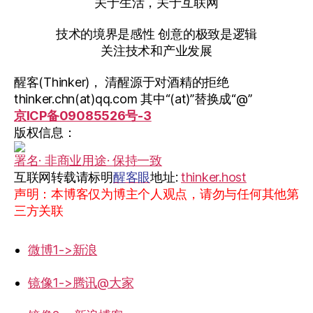
关于生活，关于互联网
技术的境界是感性 创意的极致是逻辑
关注技术和产业发展
醒客(Thinker)， 清醒源于对酒精的拒绝
thinker.chn(at)qq.com 其中“(at)”替换成“@”
京ICP备09085526号-3
版权信息：
署名· 非商业用途· 保持一致
互联网转载请标明
醒客眼
地址:
thinker.host
声明：本博客仅为博主个人观点，请勿与任何其他第
三方关联
微博1->新浪
镜像1->腾讯@大家