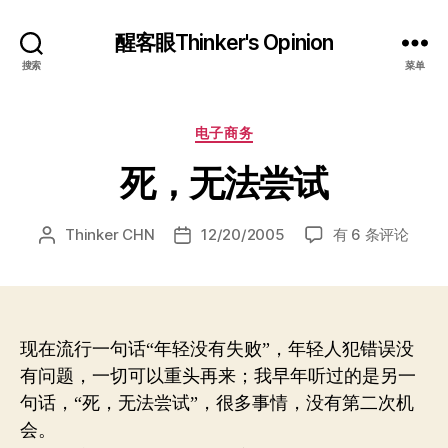
醒客眼Thinker's Opinion
搜索
菜单
分
电子商务
类
死，无法尝试
死，
Thinker CHN
12/20/2005
有 6 条评论
文
发
无
章
布
法
作
日
尝
者
期
试
现在流行一句话“年轻没有失败”，年轻人犯错误没
有问题，一切可以重头再来；我早年听过的是另一
句话，“死，无法尝试”，很多事情，没有第二次机
会。