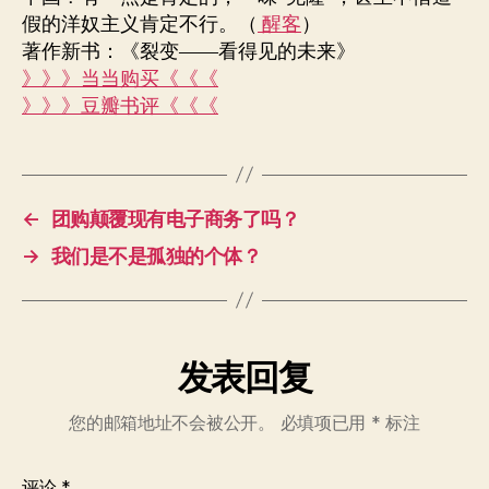
假的洋奴主义肯定不行。（
醒客
）
著作新书：《裂变——看得见的未来》
》》》当当购买《《《
》》》豆瓣书评《《《
←
团购颠覆现有电子商务了吗？
→
我们是不是孤独的个体？
发表回复
您的邮箱地址不会被公开。
必填项已用
*
标注
评论
*