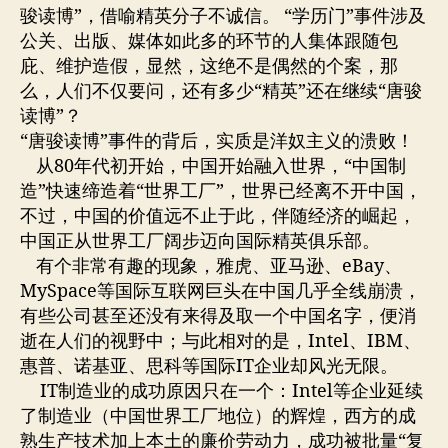
义
骏读博”，借喻精英分子不诚信。 “学历门”事件涉及
的
公关、出版、媒体如此多的环节的人集体跟随包
集
庇、维护造假，显然，这绝不是偶然的个案，那
体
么，人们不仅要问，还有多少“精英”还在继续“唐骏
溃
败
读博”？
“唐骏读博”事件的背后，实质是洋奴主义的溃败！
从80年代初开始，中国开始融入世界，“中国制
造”快速缔造着“世界工厂”，世界已经离不开中国，
不过，中国的价值远不止于此，伴随经济的崛起，
中国正从世界工厂阔步迈向国际精英俱乐部。
有个非常有趣的现象，雅虎、亚马逊、eBay、
MySpace等国际互联网巨头在中国几乎全线崩溃，
有些公司甚至还没有来得及取一个中国名字，便消
逝在人们的视野中；与此相对的是，Intel、IBM、
惠普、诺基亚、思科等国际IT企业却风光无限。
IT制造业的成功原因只在一个：Intel等企业延续
了制造业（中国世界工厂地位）的辉煌，西方的成
熟生产技术加上本土的廉价劳动力，成功被批量“复