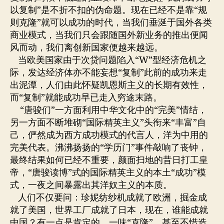
以复制”是不折不扣的伪命题。现在已经不是靠“规
则克隆”就可以成功的时代，当我们垂涎于国外各类
商业模式，当我们只会跟随国外新业务的推出便闻
风而动，我们离创新国家便越来越远。
当欧美国家由于次贷问题陷入“W”型经济危机之
际，发达经济体亦不能妄想“复制”此前的成功来走
出泥潭，人们由此怀疑凯恩斯主义的长期有效性，
而“复制”就能成功早已走入穷途末路。
“唐骏们”一方面利用中华文化中的“完美”情结，
另一方面不断堆砌“国际精英主义”头衔来“丰富”自
己，俨然成为西方成功模式的代言人，洋为中用的
完美代表。沸沸扬扬的“学历门”事件敲响了丧钟，
最终结果如何已经不重要，颜面扫地的昔日打工皇
帝，“唐骏读博”式的国际精英主义的本土“成功”模
式，一夜之间暴露出其洋奴主义的本质。
人们不仅要问：珍妮纺纱机成就了欧洲，掘金成
就了美国，世界工厂成就了日本，现在，谁能成就
中国？有一点是肯定的，一味“克隆”，甚至不惜造