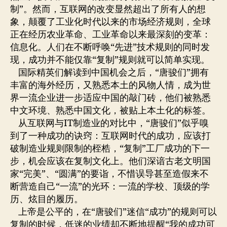
制”。然而，互联网的改变显然超出了所有人的想
象，颠覆了工业化时代以来的市场经济规则，全球
正在经历农业革命、工业革命以来最深刻的变革：
信息化。人们在不断呼唤“先进”技术规则的同时发
现，成功并不能仅靠“复制”规则就可以简单实现。
国际精英们解读到中国机会之后，“唐骏们”拥有
丰富的海外经历，又熟悉本土的风物人情，成为世
界一流企业进一步适应中国的敲门砖，他们被熟悉
中文环境、熟悉中国文化，被贴上本土化的标签。
从互联网与IT制造业的对比中，“唐骏们”似乎嗅
到了一种成功的诀窍：互联网时代的成功，应该打
破制造业规则限制的桎梏，“复制”工厂成功的下一
步，机会应该在复制文化上。他们深谙古老文明国
家“完美”、“圆满”的要诣，不惜误导甚至造假来不
断营造自己“一流”的光环：一流的学校、顶级的学
历、炫目的履历。
上帝是公平的，在“唐骏们”迷信“成功”的规则可以
复制的时候，低迷的业绩却不断地提醒“我的成功可