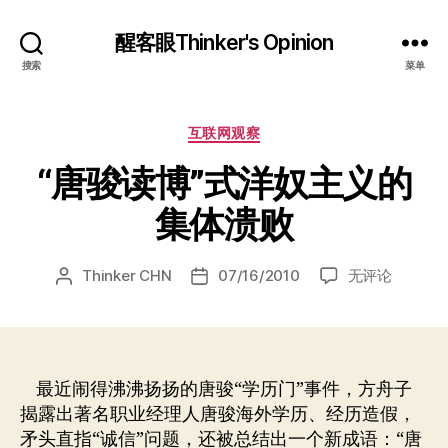
醒客眼Thinker's Opinion
搜索
菜单
分
互联网观察
类
“唐骏读博”式洋奴主义的
集体溃败
“唐
Thinker CHN
07/16/2010
无评论
文
发
骏
章
布
读
作
日
博”
者
期
式
洋
最近闹得沸沸扬扬的唐骏“学历门”事件，方舟子
奴
揭露出著名职业经理人唐骏海外学历、经历造假，
主
矛头直指“诚信”问题，还被总结出一个新成语：“唐