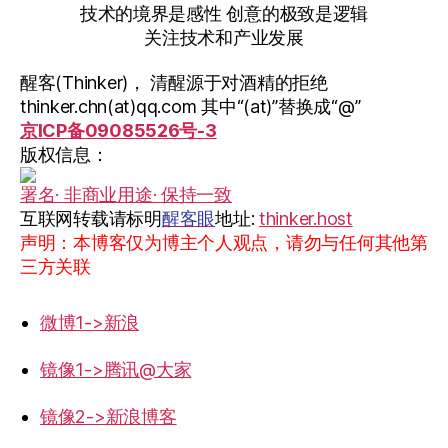
技术的境界是感性 创意的极致是逻辑
关注技术和产业发展
醒客(Thinker)， 清醒源于对酒精的拒绝
thinker.chn(at)qq.com 其中“(at)”替换成“@”
京ICP备09085526号-3
版权信息：
署名· 非商业用途· 保持一致
互联网转载请标明
醒客眼
地址:
thinker.host
声明：本博客仅为博主个人观点，请勿与任何其他第
三方关联
微博1->新浪
镜像1->腾讯@大家
镜像2->新浪博客