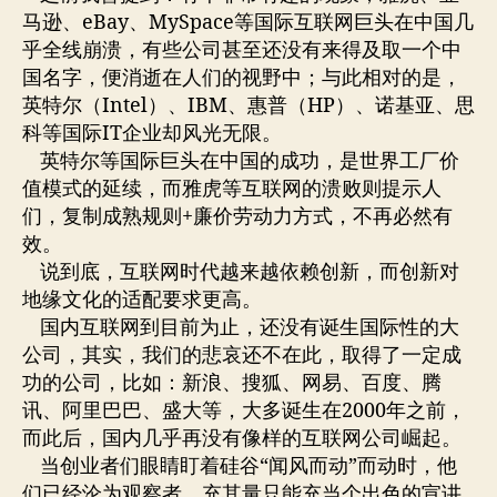
马逊、eBay、MySpace等国际互联网巨头在中国几
乎全线崩溃，有些公司甚至还没有来得及取一个中
国名字，便消逝在人们的视野中；与此相对的是，
英特尔（Intel）、IBM、惠普（HP）、诺基亚、思
科等国际IT企业却风光无限。
英特尔等国际巨头在中国的成功，是世界工厂价
值模式的延续，而雅虎等互联网的溃败则提示人
们，复制成熟规则+廉价劳动力方式，不再必然有
效。
说到底，互联网时代越来越依赖创新，而创新对
地缘文化的适配要求更高。
国内互联网到目前为止，还没有诞生国际性的大
公司，其实，我们的悲哀还不在此，取得了一定成
功的公司，比如：新浪、搜狐、网易、百度、腾
讯、阿里巴巴、盛大等，大多诞生在2000年之前，
而此后，国内几乎再没有像样的互联网公司崛起。
当创业者们眼睛盯着硅谷“闻风而动”而动时，他
们已经沦为观察者，充其量只能充当个出色的宣讲