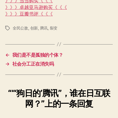
》》》当当购买《《《
》》》卓越亚马逊购买《《《
》》》豆瓣书评《《《
全民公敌
,
创新
,
腾讯
,
裂变
标
签
←
我们是不是孤独的个体？
→
社会分工正在消失吗
““‘狗日的’腾讯”，谁在日互联
网？”上的一条回复