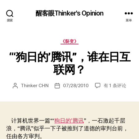
醒客眼Thinker's Opinion
搜索
菜单
分
《裂变》
类
“‘狗日的’腾讯”，谁在日互
联网？
“‘狗
Thinker CHN
07/28/2010
有 1 条评论
文
发
日
章
布
的’腾
作
日
讯”，
者
期
谁
在
计算机世界一篇“‘
狗日的’腾讯
”，一石激起千层
日
浪，“腾讯”似乎一下子被推到了道德的审判台前，
互
任由各方审判。