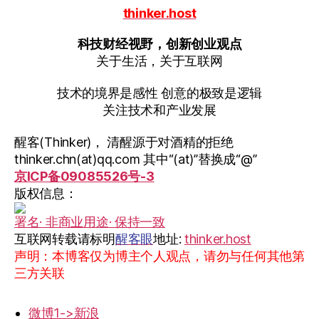
thinker.host
科技财经视野，创新创业观点
关于生活，关于互联网
技术的境界是感性 创意的极致是逻辑
关注技术和产业发展
醒客(Thinker)， 清醒源于对酒精的拒绝
thinker.chn(at)qq.com 其中“(at)”替换成“@”
京ICP备09085526号-3
版权信息：
署名· 非商业用途· 保持一致
互联网转载请标明
醒客眼
地址:
thinker.host
声明：本博客仅为博主个人观点，请勿与任何其他第
三方关联
微博1->新浪