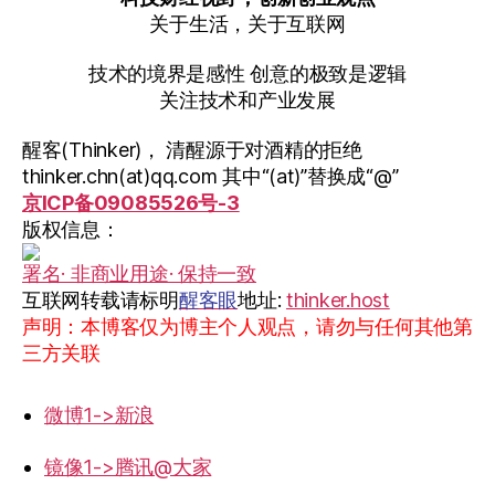
关于生活，关于互联网
技术的境界是感性 创意的极致是逻辑
关注技术和产业发展
醒客(Thinker)， 清醒源于对酒精的拒绝
thinker.chn(at)qq.com 其中“(at)”替换成“@”
京ICP备09085526号-3
版权信息：
署名· 非商业用途· 保持一致
互联网转载请标明
醒客眼
地址:
thinker.host
声明：本博客仅为博主个人观点，请勿与任何其他第
三方关联
微博1->新浪
镜像1->腾讯@大家