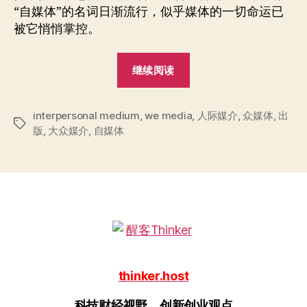
的
“自媒体”的名词日渐流行，似乎媒体的一切命运已
传
被它悄悄掌控。
统
出
“自
版
继续阅读
业
媒
体
interpersonal medium
,
we media
误
,
人际媒介
,
众媒体
,
出
标
版
,
大众媒介
,
自媒体
导
签
的
传
统
出
版
业”
thinker.host
科技财经视野，创新创业观点