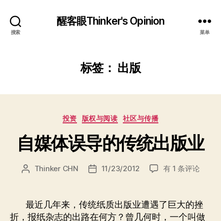
醒客眼Thinker's Opinion
搜索
菜单
标签：
出版
分
投资
版权与阅读
社区与传播
类
自媒体误导的传统出版业
自
Thinker CHN
11/23/2012
有 1 条评论
文
发
媒
章
布
体
作
日
误
者
期
最近几年来，传统纸质出版业遭遇了巨大的挫
导
折，报纸杂志的出路在何方？曾几何时，一个叫做