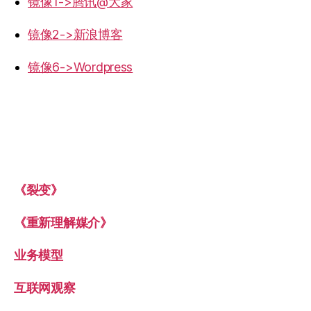
镜像1->腾讯@大家
镜像2->新浪博客
镜像6->Wordpress
《裂变》
《重新理解媒介》
业务模型
互联网观察