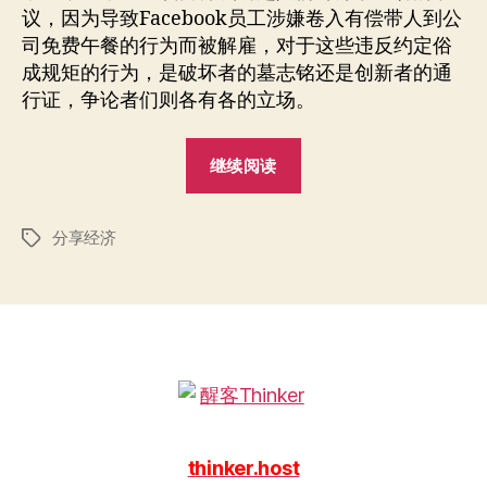
议，因为导致Facebook员工涉嫌卷入有偿带人到公
司免费午餐的行为而被解雇，对于这些违反约定俗
成规矩的行为，是破坏者的墓志铭还是创新者的通
行证，争论者们则各有各的立场。
“分
继续阅读
享
经
分享经济
济
标
签
的
冷
思
考”
thinker.host