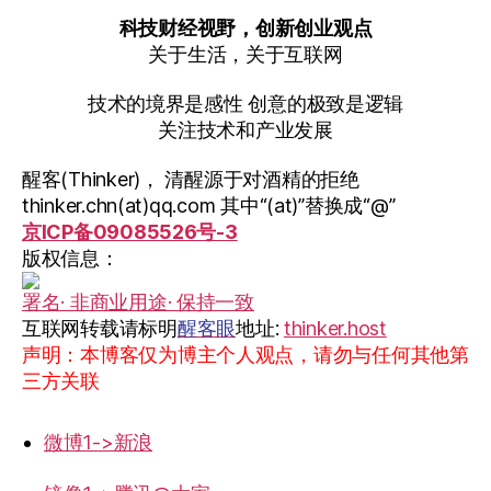
科技财经视野，创新创业观点
关于生活，关于互联网
技术的境界是感性 创意的极致是逻辑
关注技术和产业发展
醒客(Thinker)， 清醒源于对酒精的拒绝
thinker.chn(at)qq.com 其中“(at)”替换成“@”
京ICP备09085526号-3
版权信息：
署名· 非商业用途· 保持一致
互联网转载请标明
醒客眼
地址:
thinker.host
声明：本博客仅为博主个人观点，请勿与任何其他第
三方关联
微博1->新浪