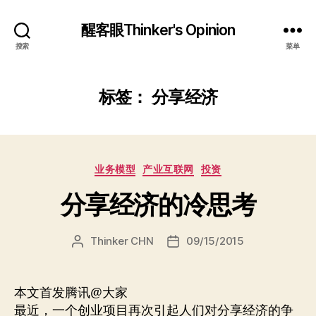
醒客眼Thinker's Opinion
搜索
菜单
标签：
分享经济
分
业务模型
产业互联网
投资
类
分享经济的冷思考
Thinker CHN
09/15/2015
文
发
章
布
作
日
者
期
本文首发腾讯@大家
最近，一个创业项目再次引起人们对分享经济的争