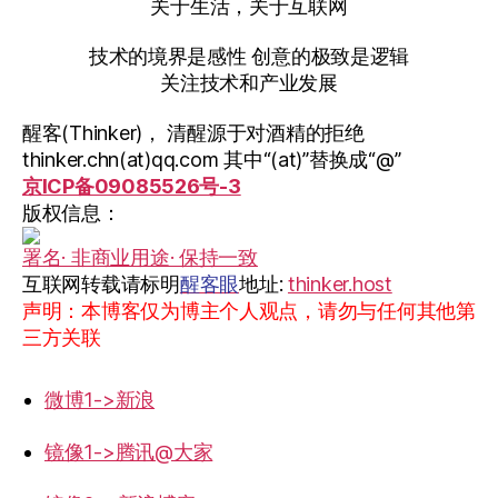
关于生活，关于互联网
技术的境界是感性 创意的极致是逻辑
关注技术和产业发展
醒客(Thinker)， 清醒源于对酒精的拒绝
thinker.chn(at)qq.com 其中“(at)”替换成“@”
京ICP备09085526号-3
版权信息：
署名· 非商业用途· 保持一致
互联网转载请标明
醒客眼
地址:
thinker.host
声明：本博客仅为博主个人观点，请勿与任何其他第
三方关联
微博1->新浪
镜像1->腾讯@大家