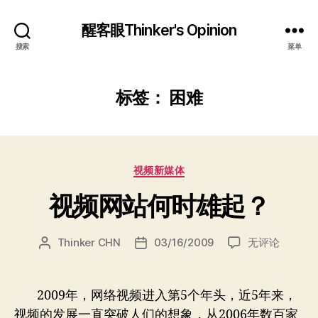
醒客眼Thinker's Opinion
搜索
菜单
标签：
困难
分
视频新媒体
类
视频网站何时雄起？
视
Thinker CHN
03/16/2009
无评论
文
发
频
章
布
网
作
日
站
者
期
2009年，网络视频进入第5个年头，近5年来，
何
视频的发展一直突破人们的想象，从2006年数百家