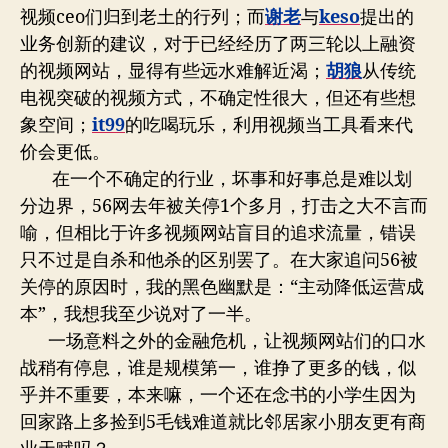
视频ceo们归到老土的行列；而
谢老
与
keso
提出的
业务创新的建议，对于已经经历了两三轮以上融资
的视频网站，显得有些远水难解近渴；
胡狼
从传统
电视突破的视频方式，不确定性很大，但还有些想
象空间；
it99
的吃喝玩乐，利用视频当工具看来代
价会更低。
在一个不确定的行业，坏事和好事总是难以划
分边界，56网去年被关停1个多月，打击之大不言而
喻，但相比于许多视频网站盲目的追求流量，错误
只不过是自杀和他杀的区别罢了。在大家追问56被
关停的原因时，我的黑色幽默是：“主动降低运营成
本”，我想我至少说对了一半。
一场意料之外的金融危机，让视频网站们的口水
战稍有停息，谁是规模第一，谁挣了更多的钱，似
乎并不重要，本来嘛，一个还在念书的小学生因为
回家路上多捡到5毛钱难道就比邻居家小朋友更有商