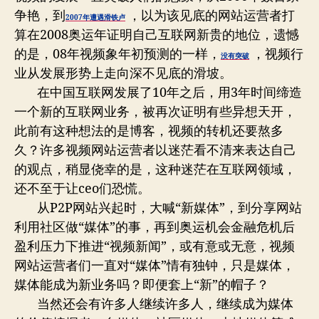
时
争艳，到
，以为该见底的网站运营者打
雄
2007年遭遇滑铁卢
起？
算在2008奥运年证明自己互联网新贵的地位，遗憾
的是，08年视频象年初预测的一样，
，视频行
没有突破
业从发展形势上走向深不见底的滑坡。
在中国互联网发展了10年之后，用3年时间缔造
一个新的互联网业务，被再次证明有些异想天开，
此前有这种想法的是博客，视频的转机还要熬多
久？许多视频网站运营者以迷茫看不清来表达自己
的观点，稍显侥幸的是，这种迷茫在互联网领域，
还不至于让ceo们恐慌。
从P2P网站兴起时，大喊“新媒体”，到分享网站
利用社区做“媒体”的事，再到奥运机会金融危机后
盈利压力下推进“视频新闻”，或有意或无意，视频
网站运营者们一直对“媒体”情有独钟，只是媒体，
媒体能成为新业务吗？即便套上“新”的帽子？
当然还会有许多人继续许多人，继续成为媒体